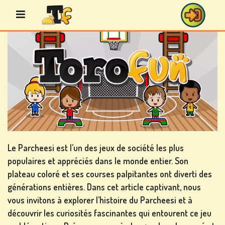
Aller
au
contenu
JEUX
DE
BINGO
Le Parcheesi est l’un des jeux de société les plus
populaires et appréciés dans le monde entier. Son
JEUX
plateau coloré et ses courses palpitantes ont diverti des
DE
générations entières. Dans cet article captivant, nous
CASINO
vous invitons à explorer l’histoire du Parcheesi et à
découvrir les curiosités fascinantes qui entourent ce jeu