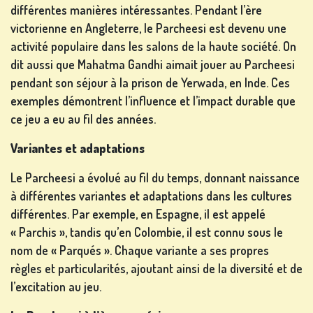
MACHINE
différentes manières intéressantes. Pendant l’ère
À SO...
victorienne en Angleterre, le Parcheesi est devenu une
activité populaire dans les salons de la haute société. On
dit aussi que Mahatma Gandhi aimait jouer au Parcheesi
urs
pendant son séjour à la prison de Yerwada, en Inde. Ces
exemples démontrent l’influence et l’impact durable que
S'INSCRIRE
ce jeu a eu au fil des années.
Variantes et adaptations
Le Parcheesi a évolué au fil du temps, donnant naissance
SE
à différentes variantes et adaptations dans les cultures
CONNECTER
différentes. Par exemple, en Espagne, il est appelé
« Parchis », tandis qu’en Colombie, il est connu sous le
BOUTIQUE
nom de « Parqués ». Chaque variante a ses propres
règles et particularités, ajoutant ainsi de la diversité et de
l’excitation au jeu.
CLASSEMENT