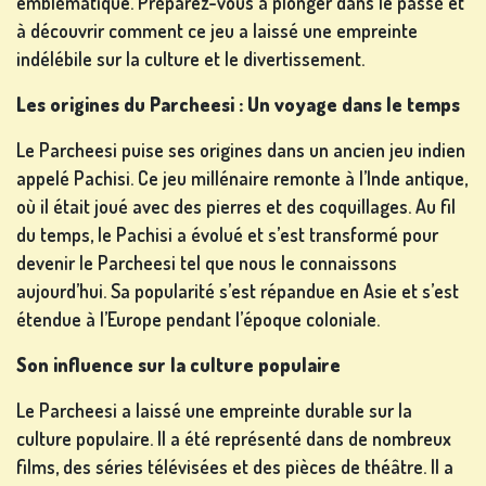
emblématique. Préparez-vous à plonger dans le passé et
à découvrir comment ce jeu a laissé une empreinte
indélébile sur la culture et le divertissement.
JEUX
DE
Les origines
du Parcheesi : Un voyage dans le temps
CARTES
Le Parcheesi puise ses origines dans un ancien jeu indien
appelé Pachisi. Ce jeu millénaire remonte à l’Inde antique,
où il était joué avec des pierres et des coquillages. Au fil
du temps, le Pachisi a évolué et s’est transformé pour
JEUX DE
devenir le Parcheesi tel que nous le connaissons
LOTERIE
aujourd’hui. Sa popularité s’est répandue en Asie et s’est
étendue à l’Europe pendant l’époque coloniale.
Son influence
sur la culture populaire
Le Parcheesi a laissé une empreinte durable sur la
JEUX DE
culture populaire. Il a été représenté dans de nombreux
SOCIÉTÉ
films, des séries télévisées et des pièces de théâtre. Il a