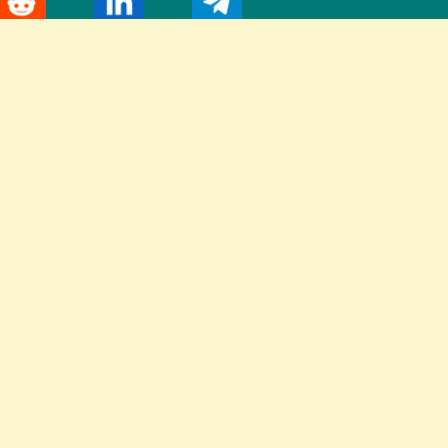
Jeux
Jeux de Poker
Jeux de
Machine à
sous
AL
BRISCA