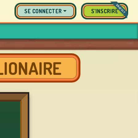
GRATUIT
SE CONNECTER
S'INSCRIRE
LIONAIRE