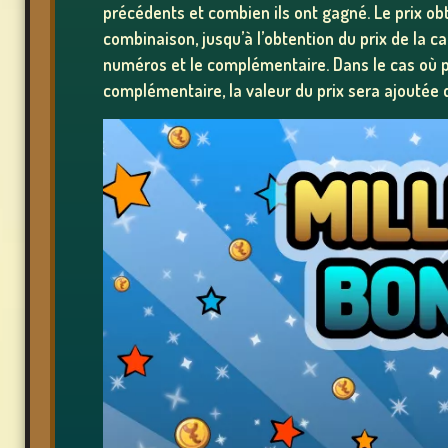
précédents et combien ils ont gagné. Le prix 
combinaison, jusqu’à l’obtention du prix de la c
JEUX
numéros et le complémentaire. Dans le cas où p
DE
complémentaire, la valeur du prix sera ajoutée d
POKER
JEUX DE
MACHINE
À SO...
urs
S'INSCRIRE