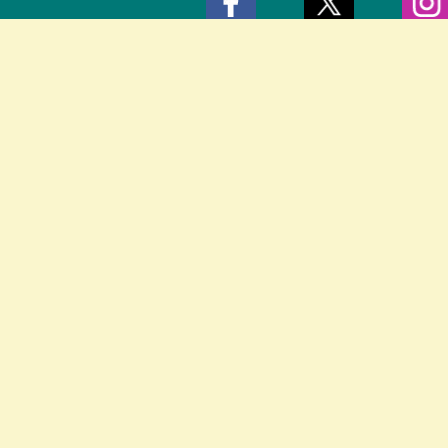
Jeux de Bingo
Jeux de
J
Casino
C
POCHA