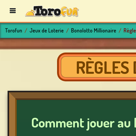
Torofun
Jeux de Loterie
Bonolotto Millionaire
Règle
JEUX
DE
RÈGLES 
BINGO
JEUX
DE
CASINO
Comment jouer au B
JEUX