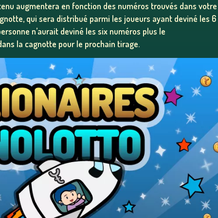
obtenu augmentera en fonction des numéros trouvés dans votre
agnotte, qui sera distribué parmi les joueurs ayant deviné les 6
ersonne n’aurait deviné les six numéros plus le
ans la cagnotte pour le prochain tirage.