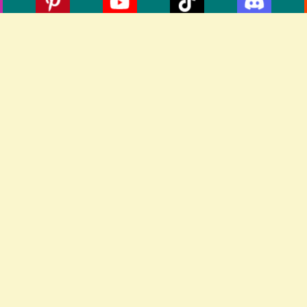
CATÉGORIES
eux de
Jeux de
Jeux de
Autres 
artes
Loterie
Société
JEUX POPULAIRES
TUTE
ESCOBA
CONTINENT