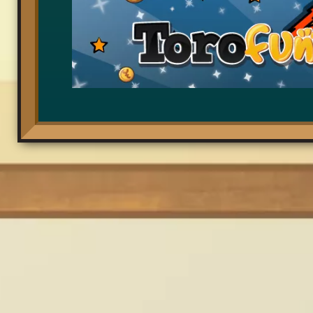
SE
CONNECTER
BOUTIQUE
CLASSEMENT
CHANGER
DE
LANGUE