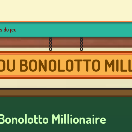
s du jeu
DU BONOLOTTO MIL
onolotto Millionaire