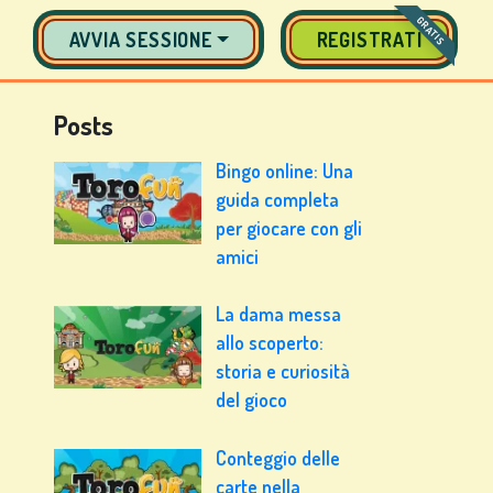
GRATIS
AVVIA SESSIONE
REGISTRATI
Posts
Bingo online: Una
guida completa
per giocare con gli
amici
La dama messa
allo scoperto:
storia e curiosità
del gioco
Conteggio delle
carte nella