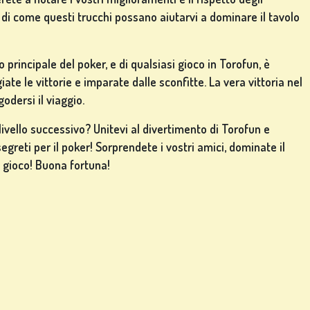
i di come questi trucchi possano aiutarvi a dominare il tavolo
 principale del poker, e di qualsiasi gioco in Torofun, è
iate le vittorie e imparate dalle sconfitte. La vera vittoria nel
odersi il viaggio.
l livello successivo? Unitevi al divertimento di Torofun e
egreti per il poker! Sorprendete i vostri amici, dominate il
 gioco! Buona fortuna!