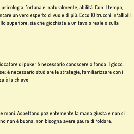
 psicologia, fortuna e, naturalmente, abilità. Con il tempo,
re un vero esperto ci vuole di più. Ecco 10 trucchi infallibili
ello superiore, sia che giochiate a un tavolo reale o sulla
ocatore di poker è necessario conoscere a fondo il gioco.
e; è necessario studiare le strategie, familiarizzare con i
za è la chiave.
e le mani. Aspettano pazientemente la mano giusta e non si
ano non è buona, non bisogna avere paura di foldare.