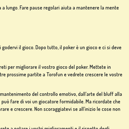
ca a lungo. Fare pause regolari aiuta a mantenere la mente
godervi il gioco. Dopo tutto, il poker è un gioco e ci si deve
eti per migliorare il vostro gioco del poker. Mettete in
ostre prossime partite a Torofun e vedrete crescere le vostre
antenimento del controllo emotivo, dall’arte del bluff alla
i può fare di voi un giocatore formidabile. Ma ricordate che
are e crescere. Non scoraggiatevi se all’inizio le cose non
rete a notare i vostri miglioramenti e il rispetto degli