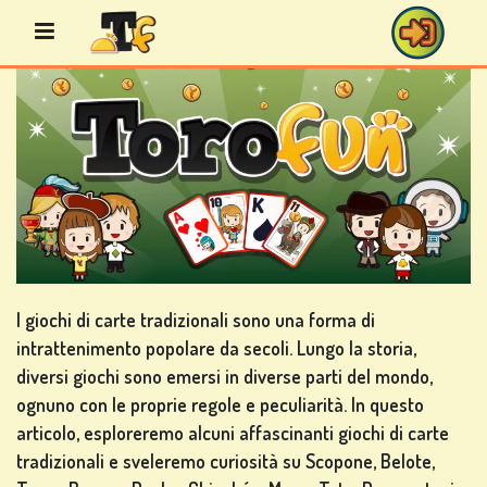
Vai
al
contenuto
GIOCHI
DI
BINGO
I giochi di carte tradizionali sono una forma di
intrattenimento popolare da secoli. Lungo la storia,
GIOCHI
diversi giochi sono emersi in diverse parti del mondo,
DA
ognuno con le proprie regole e peculiarità. In questo
CASINÒ
articolo, esploreremo alcuni affascinanti giochi di carte
tradizionali e sveleremo curiosità su Scopone, Belote,