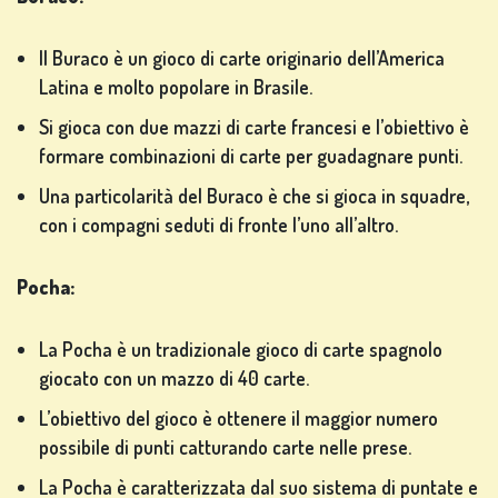
GIOCHI
DI
Il Buraco è un gioco di carte originario dell’America
SLOT
Latina e molto popolare in Brasile.
MACHI...
Si gioca con due mazzi di carte francesi e l’obiettivo è
na
formare combinazioni di carte per guadagnare punti.
nti
Una particolarità del Buraco è che si gioca in squadre,
con i compagni seduti di fronte l’uno all’altro.
REGISTRATI
Pocha:
ACCEDI
La Pocha è un tradizionale gioco di carte spagnolo
giocato con un mazzo di 40 carte.
NEGOZIO
L’obiettivo del gioco è ottenere il maggior numero
possibile di punti catturando carte nelle prese.
CLASSIFICA
La Pocha è caratterizzata dal suo sistema di puntate e