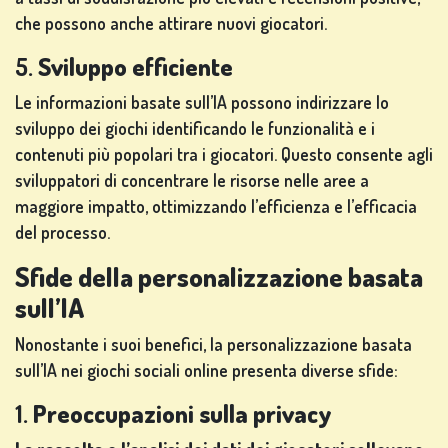
che possono anche attirare nuovi giocatori.
5.
Sviluppo efficiente
Le informazioni basate sull’IA possono indirizzare lo
sviluppo dei giochi identificando le funzionalità e i
contenuti più popolari tra i giocatori. Questo consente agli
sviluppatori di concentrare le risorse nelle aree a
maggiore impatto, ottimizzando l’efficienza e l’efficacia
del processo.
Sfide della personalizzazione basata
sull’IA
Nonostante i suoi benefici, la personalizzazione basata
sull’IA nei giochi sociali online presenta diverse sfide:
1.
Preoccupazioni sulla privacy