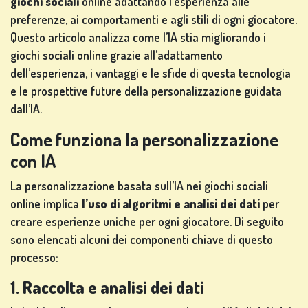
giochi sociali
online adattando l’esperienza alle
preferenze, ai comportamenti e agli stili di ogni giocatore.
Questo articolo analizza come l’IA stia migliorando i
GIOCHI
giochi sociali online grazie all’adattamento
DI
dell’esperienza, i vantaggi e le sfide di questa tecnologia
CARTE
e le prospettive future della personalizzazione guidata
dall’IA.
Come funziona la personalizzazione
con IA
GIOCHI
DELLA
La personalizzazione basata sull’IA nei giochi sociali
LOTTERIA
online implica
l’uso di algoritmi e analisi dei dati
per
creare esperienze uniche per ogni giocatore. Di seguito
sono elencati alcuni dei componenti chiave di questo
processo:
GIOCHI
1.
Raccolta e analisi dei dati
DA