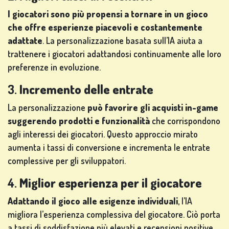
I giocatori sono più propensi a tornare in un gioco
che offre esperienze piacevoli e costantemente
adattate
. La personalizzazione basata sull’IA aiuta a
trattenere i giocatori adattandosi continuamente alle loro
preferenze in evoluzione.
3.
Incremento delle entrate
La personalizzazione
può favorire gli acquisti in-game
suggerendo prodotti e funzionalità
che corrispondono
agli interessi dei giocatori. Questo approccio mirato
aumenta i tassi di conversione e incrementa le entrate
complessive per gli sviluppatori.
4.
Miglior esperienza per il giocatore
Adattando il gioco alle esigenze individuali
, l’IA
migliora l’esperienza complessiva del giocatore. Ciò porta
a tassi di soddisfazione più elevati e recensioni positive,