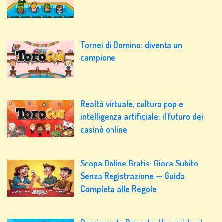
Tornei di Domino: diventa un
campione
Realtà virtuale, cultura pop e
intelligenza artificiale: il futuro dei
casinò online
Scopa Online Gratis: Gioca Subito
Senza Registrazione — Guida
Completa alle Regole