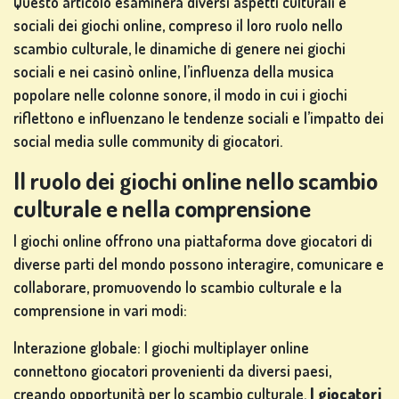
Questo articolo esaminerà diversi aspetti culturali e
sociali dei giochi online, compreso il loro ruolo nello
scambio culturale, le dinamiche di genere nei giochi
GIOCHI
sociali e nei casinò online, l’influenza della musica
DI
popolare nelle colonne sonore, il modo in cui i giochi
CARTE
riflettono e influenzano le tendenze sociali e l’impatto dei
social media sulle community di giocatori.
Il ruolo dei giochi online nello scambio
culturale e nella comprensione
GIOCHI
DELLA
I giochi online offrono una piattaforma dove giocatori di
LOTTERIA
diverse parti del mondo possono interagire, comunicare e
collaborare, promuovendo lo scambio culturale e la
comprensione in vari modi:
Interazione globale: I giochi multiplayer online
GIOCHI
connettono giocatori provenienti da diversi paesi,
DA
creando opportunità per lo scambio culturale.
I giocatori