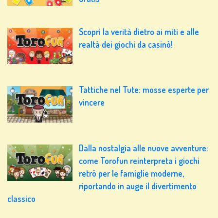
Scopri la verità dietro ai miti e alle
realtà dei giochi da casinò!
Tattiche nel Tute: mosse esperte per
vincere
Dalla nostalgia alle nuove avventure:
come Torofun reinterpreta i giochi
retrò per le famiglie moderne,
riportando in auge il divertimento
classico