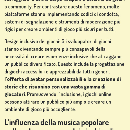
o community. Per contrastare questo fenomeno, molte
piattaforme stanno implementando codici di condotta,
sistemi di segnalazione e strumenti di moderazione più
rigidi per creare ambienti di gioco più sicuri per tutti.
Design inclusivo dei giochi: Gli sviluppatori di giochi
stanno diventando sempre più consapevoli della
necessità di creare esperienze inclusive che attraggano
un pubblico diversificato. Questo include la progettazione
di giochi accessibili e apprezzabili da tutti i generi,
l’offerta di avatar personalizzabili e la creazione di
storie che risuonino con una vasta gamma di
giocatori
. Promuovendo l’inclusione, i giochi online
possono attirare un pubblico più ampio e creare un
ambiente di gioco più accogliente.
L’influenza della musica popolare