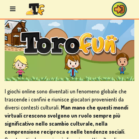
Vai
al
contenuto
GIOCHI
DI
BINGO
I giochi online sono diventati un fenomeno globale che
trascende i confini e riunisce giocatori provenienti da
GIOCHI
diversi contesti culturali.
Man mano che questi mondi
DA
virtuali crescono svolgono un ruolo sempre più
CASINÒ
significativo nello scambio culturale, nella
comprensione reciproca e nelle tendenze sociali
.