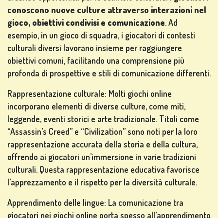
TAVOLO
conoscono nuove culture attraverso interazioni nel
gioco, obiettivi condivisi e comunicazione
. Ad
esempio, in un gioco di squadra, i giocatori di contesti
culturali diversi lavorano insieme per raggiungere
ALTRI
obiettivi comuni, facilitando una comprensione più
GIOCHI
profonda di prospettive e stili di comunicazione differenti.
Rappresentazione culturale: Molti giochi online
incorporano elementi di diverse culture, come miti,
leggende, eventi storici e arte tradizionale. Titoli come
GIOCHI
“Assassin’s Creed” e “Civilization” sono noti per la loro
DI
rappresentazione accurata della storia e della cultura,
POKER
offrendo ai giocatori un’immersione in varie tradizioni
culturali. Questa rappresentazione educativa favorisce
l’apprezzamento e il rispetto per la diversità culturale.
Apprendimento delle lingue: La comunicazione tra
giocatori nei giochi online porta spesso all’apprendimento