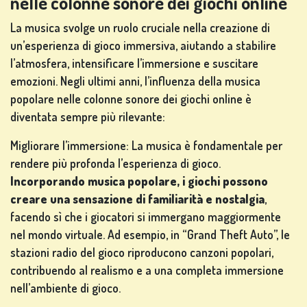
nelle colonne sonore dei giochi online
La musica svolge un ruolo cruciale nella creazione di
un’esperienza di gioco immersiva, aiutando a stabilire
l’atmosfera, intensificare l’immersione e suscitare
emozioni. Negli ultimi anni, l’influenza della musica
popolare nelle colonne sonore dei giochi online è
diventata sempre più rilevante:
Migliorare l’immersione: La musica è fondamentale per
rendere più profonda l’esperienza di gioco.
Incorporando musica popolare, i giochi possono
creare una sensazione di familiarità e nostalgia
,
facendo sì che i giocatori si immergano maggiormente
nel mondo virtuale. Ad esempio, in “Grand Theft Auto”, le
stazioni radio del gioco riproducono canzoni popolari,
contribuendo al realismo e a una completa immersione
nell’ambiente di gioco.