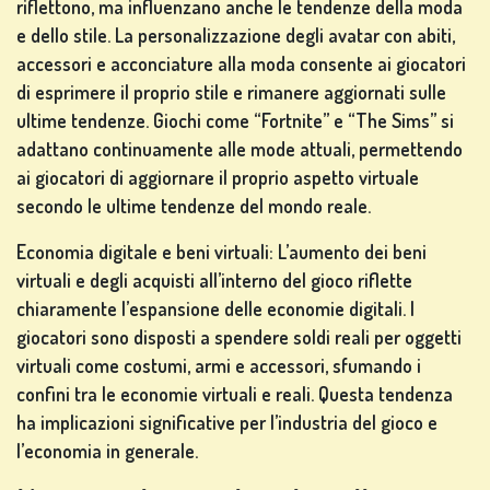
riflettono, ma influenzano anche le tendenze della moda
e dello stile. La personalizzazione degli avatar con abiti,
accessori e acconciature alla moda consente ai giocatori
di esprimere il proprio stile e rimanere aggiornati sulle
ultime tendenze. Giochi come “Fortnite” e “The Sims” si
adattano continuamente alle mode attuali, permettendo
ai giocatori di aggiornare il proprio aspetto virtuale
secondo le ultime tendenze del mondo reale.
Economia digitale e beni virtuali: L’aumento dei beni
virtuali e degli acquisti all’interno del gioco riflette
chiaramente l’espansione delle economie digitali. I
giocatori sono disposti a spendere soldi reali per oggetti
virtuali come costumi, armi e accessori, sfumando i
confini tra le economie virtuali e reali. Questa tendenza
ha implicazioni significative per l’industria del gioco e
l’economia in generale.