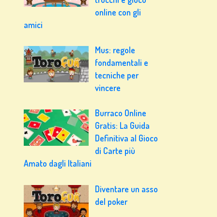
online con gli
amici
Mus: regole
fondamentali e
tecniche per
vincere
Burraco Online
Gratis: La Guida
Definitiva al Gioco
di Carte più
Amato dagli Italiani
Diventare un asso
del poker