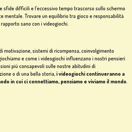
 le sfide difficili e l’eccessivo tempo trascorso sullo schermo
e mentale. Trovare un equilibrio tra gioco e responsabilità
apporto sano con i videogiochi.
 di motivazione, sistemi di ricompensa, coinvolgimento
giochiamo e come i videogiochi influenzano i nostri pensieri
ioni più consapevoli sulle nostre abitudini di
zione o di una bella storia,
i videogiochi continueranno a
odo in cui ci connettiamo, pensiamo e viviamo il mondo
.