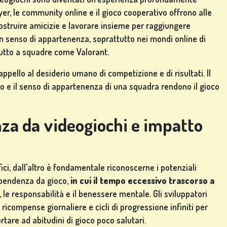
ayer, le community online e il gioco cooperativo offrono alle
costruire amicizie e lavorare insieme per raggiungere
 un senso di appartenenza, soprattutto nei mondi online di
utto a squadre come Valorant.
appello al desiderio umano di competizione e di risultati. Il
nto e il senso di appartenenza di una squadra rendono il gioco
nza da videogiochi e impatto
ici, dall’altro è fondamentale riconoscerne i potenziali
dipendenza da gioco,
in cui il tempo eccessivo trascorso a
, le responsabilità e il benessere mentale. Gli sviluppatori
compense giornaliere e cicli di progressione infiniti per
tare ad abitudini di gioco poco salutari.