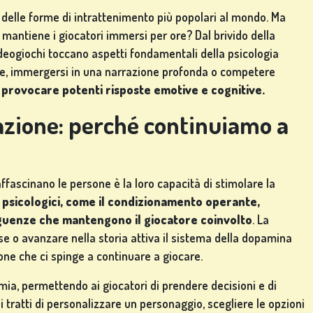
 delle forme di intrattenimento più popolari al mondo. Ma
mantiene i giocatori immersi per ore? Dal brivido della
ideogiochi toccano aspetti fondamentali della psicologia
se, immergersi in una narrazione profonda o competere
r provocare potenti risposte emotive e cognitive.
azione: perché continuiamo a
 affascinano le persone è la loro capacità di stimolare la
pi psicologici, come il condizionamento operante,
guenze che mantengono il giocatore coinvolto
. La
e o avanzare nella storia attiva il sistema della dopamina
one che ci spinge a continuare a giocare.
ia, permettendo ai giocatori di prendere decisioni e di
 tratti di personalizzare un personaggio, scegliere le opzioni