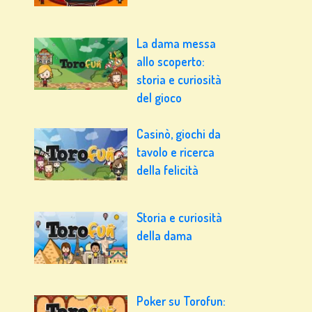
La dama messa
allo scoperto:
storia e curiosità
del gioco
Casinò, giochi da
tavolo e ricerca
della felicità
Storia e curiosità
della dama
Poker su Torofun: