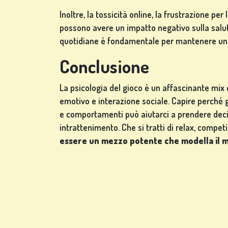
Inoltre, la tossicità online, la frustrazione per
CAMBIA
possono avere un impatto negativo sulla salut
LINGUA
quotidiane è fondamentale per mantenere un r
Conclusione
La psicologia del gioco è un affascinante mix
emotivo e interazione sociale. Capire perché 
e comportamenti può aiutarci a prendere decis
intrattenimento. Che si tratti di relax, competi
essere un mezzo potente che modella il m