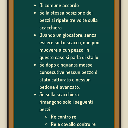
Di comune accordo
Se la stessa posizione dei
pezzi si ripete tre volte sulla
scacchiera
Quando un giocatore, senza
essere sotto scacco, non può
muovere alcun pezzo. In
questo caso si parla di stallo.
Se dopo cinquanta mosse
consecutive nessun pezzo è
stato catturato e nessun
pedone è avanzato.
Se sulla scacchiera
rimangono solo i seguenti
pezzi:
Re contro re
Re e cavallo contro re