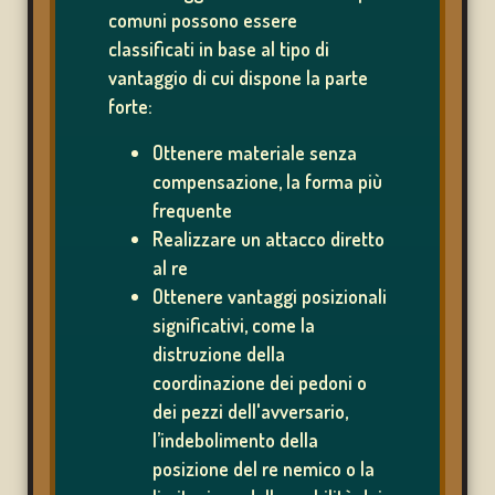
comuni possono essere
classificati in base al tipo di
vantaggio di cui dispone la parte
forte:
Ottenere materiale senza
compensazione, la forma più
frequente
Realizzare un attacco diretto
al re
Ottenere vantaggi posizionali
significativi, come la
distruzione della
coordinazione dei pedoni o
dei pezzi dell'avversario,
l’indebolimento della
posizione del re nemico o la