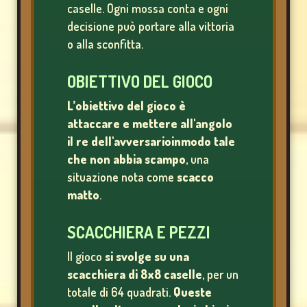
DI
caselle. Ogni mossa conta e ogni
CARTE
decisione può portare alla vittoria
o alla sconfitta.
OBIETTIVO DEL GIOCO
GIOCHI
DELLA
L’obiettivo del gioco è
LOTTERIA
attaccare e mettere all'angolo
il re dell'avversario
in
modo tale
che non abbia scampo
, una
situazione nota come
scacco
GIOCHI
matto
.
DA
TAVOLO
SCACCHIERA E PEZZI
Il gioco
si svolge su una
scacchiera di 8x8 caselle
, per un
ALTRI
totale di 64 quadrati.
Queste
GIOCHI