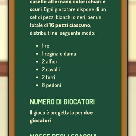
caselle
alternano colori chiari e
scuri
. Ogni giocatore dispone di un
set di pezzi bianchi o neri, per un
totale di
16 pezzi ciascuno
,
GIOCHI
distribuiti nel seguente modo:
DI
POKER
1 re
1 regina o dama
2 alfieri
2 cavalli
GIOCHI
2 torri
DI
8 pedoni
SLOT
MACHI...
NUMERO DI GIOCATORI
na
Il gioco è progettato per
due
nti
giocatori
.