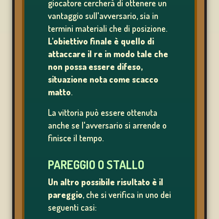
giocatore cercherà di ottenere un
vantaggio sull'avversario, sia in
termini materiali che di posizione.
L'obiettivo finale è quello di
attaccare il re in modo tale che
non possa essere difeso,
situazione nota come scacco
matto
.
La vittoria può essere ottenuta
anche se l'avversario si arrende o
finisce il tempo.
PAREGGIO O STALLO
Un altro possibile risultato è il
pareggio
, che si verifica in uno dei
seguenti casi: