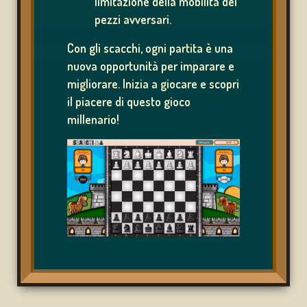
limitazione della mobilità dei
pezzi avversari.
Con gli scacchi, ogni partita è una
nuova opportunità per imparare e
migliorare. Inizia a giocare e scopri
il piacere di questo gioco
millenario!