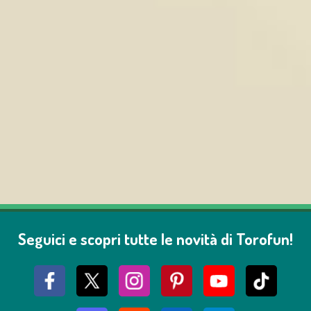
Seguici e scopri tutte le novità di Torofun!