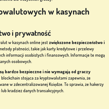
ptowalutowych w kasynach
two i prywatność
alut w kasynach online jest
zwiększone bezpieczeństwo i
metody płatności, takie jak karty kredytowe i przelewy
h informacji osobistych i finansowych. Informacje te mogą
danych osobowych.
są bardzo bezpieczne i nie wymagają od graczy
a blockchain stojąca za kryptowalutami zapewnia, że
owane w zdecentralizowanej Księdze. To sprawia, że hakerzy
 lub kradzież danych transakcyjnych.