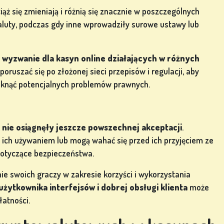
ąż się zmieniają i różnią się znacznie w poszczególnych
owaluty, podczas gdy inne wprowadziły surowe ustawy lub
 wyzwanie dla kasyn online działających w różnych
oruszać się po złożonej sieci przepisów i regulacji, aby
iknąć potencjalnych problemów prawnych.
,
nie osiągnęły jeszcze powszechnej akceptacji
.
 ich używaniem lub mogą wahać się przed ich przyjęciem ze
dotyczące bezpieczeństwa.
 swoich graczy w zakresie korzyści i wykorzystania
żytkownika interfejsów i dobrej obsługi klienta
może
łatności.