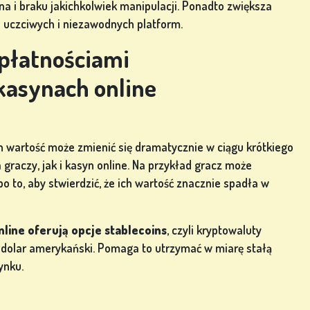
na i braku jakichkolwiek manipulacji. Ponadto zwiększa
o uczciwych i niezawodnych platform.
płatnościami
asynach online
ch wartość może zmienić się dramatycznie w ciągu krótkiego
graczy, jak i kasyn online. Na przykład gracz może
 to, aby stwierdzić, że ich wartość znacznie spadła w
nline oferują opcje stablecoins
, czyli kryptowaluty
k dolar amerykański. Pomaga to utrzymać w miarę stałą
ynku.