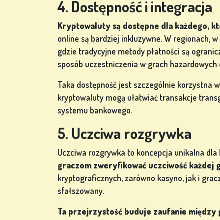
4. Dostępność i integracja
Kryptowaluty są dostępne dla każdego, k
online są bardziej inkluzywne. W regionach, w
gdzie tradycyjne metody płatności są ograni
sposób uczestniczenia w grach hazardowych o
Taka dostępność jest szczególnie korzystna 
kryptowaluty mogą ułatwiać transakcje trans
systemu bankowego.
5. Uczciwa rozgrywka
Uczciwa rozgrywka to koncepcja unikalna dla
graczom zweryfikować uczciwość każdej gr
kryptograficznych, zarówno kasyno, jak i gracz
sfałszowany.
Ta przejrzystość buduje zaufanie między 