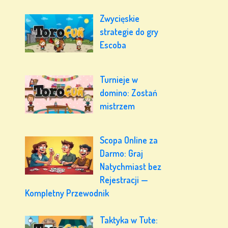
Zwycięskie
strategie do gry
Escoba
Turnieje w
domino: Zostań
mistrzem
Scopa Online za
Darmo: Graj
Natychmiast bez
Rejestracji —
Kompletny Przewodnik
Taktyka w Tute: