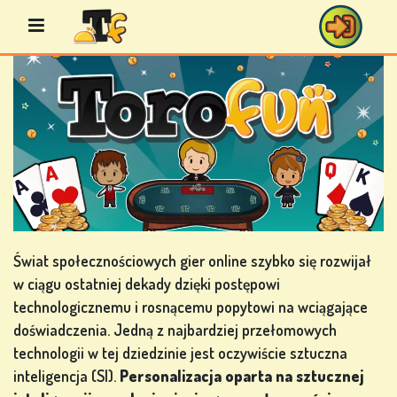
Przejdź
do
treści
GRY
BINGO
GRY
KASYNOWE
Świat społecznościowych gier online szybko się rozwijał
w ciągu ostatniej dekady dzięki postępowi
technologicznemu i rosnącemu popytowi na wciągające
doświadczenia. Jedną z najbardziej przełomowych
GRY
technologii w tej dziedzinie jest oczywiście sztuczna
KARCIANE
inteligencja (SI).
Personalizacja
oparta na sztucznej