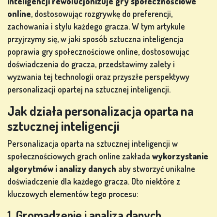
inteligencji rewolucjonizuje gry społecznościowe
online
, dostosowując rozgrywkę do preferencji,
zachowania i stylu każdego gracza. W tym artykule
GRY
przyjrzymy się, w jaki sposób sztuczna inteligencja
LOTERYJNE
poprawia gry społecznościowe online, dostosowując
doświadczenia do gracza, przedstawimy zalety i
wyzwania tej technologii oraz przyszłe perspektywy
GRY
personalizacji opartej na sztucznej inteligencji.
PLANSZOWE
Jak działa personalizacja oparta na
sztucznej inteligencji
Personalizacja oparta na sztucznej inteligencji w
INNE
społecznościowych grach online zakłada
wykorzystanie
GRY
algorytmów i analizy danych
aby stworzyć unikalne
doświadczenie dla każdego gracza. Oto niektóre z
kluczowych elementów tego procesu:
1. Gromadzenie i analiza danych
GRY W