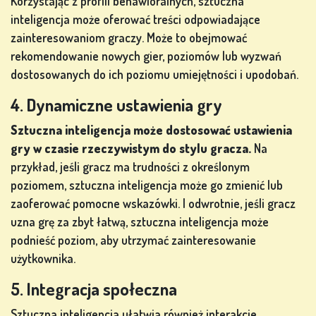
Korzystając z profili behawioralnych, sztuczna
SIĘ
inteligencja może oferować treści odpowiadające
zainteresowaniom graczy. Może to obejmować
rekomendowanie nowych gier, poziomów lub wyzwań
SKLEP
dostosowanych do ich poziomu umiejętności i upodobań.
4. Dynamiczne ustawienia gry
KLASYFIKACJA
Sztuczna inteligencja może dostosować ustawienia
gry w czasie rzeczywistym do stylu gracza.
Na
ZMIEŃ
przykład, jeśli gracz ma trudności z określonym
JĘZYK
poziomem, sztuczna inteligencja może go zmienić lub
zaoferować pomocne wskazówki. I odwrotnie, jeśli gracz
uzna grę za zbyt łatwą, sztuczna inteligencja może
podnieść poziom, aby utrzymać zainteresowanie
użytkownika.
5. Integracja społeczna
Sztuczna inteligencja ułatwia również interakcje