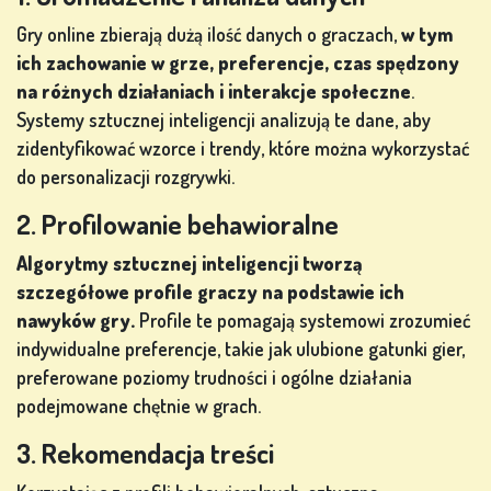
POKERA
Gry online zbierają dużą ilość danych o graczach,
w tym
ich zachowanie w grze, preferencje, czas spędzony
na różnych działaniach i interakcje społeczne
.
Systemy sztucznej inteligencji analizują te dane, aby
zidentyfikować wzorce i trendy, które można wykorzystać
GRY Z
do personalizacji rozgrywki.
AUTOMATÓW
2. Profilowanie behawioralne
ów
Algorytmy sztucznej inteligencji tworzą
szczegółowe profile graczy na podstawie ich
nawyków gry.
Profile te pomagają systemowi zrozumieć
indywidualne preferencje, takie jak ulubione gatunki gier,
ZAREJESTRUJ
preferowane poziomy trudności i ogólne działania
SIĘ
podejmowane chętnie w grach.
3. Rekomendacja treści
ZALOGUJ