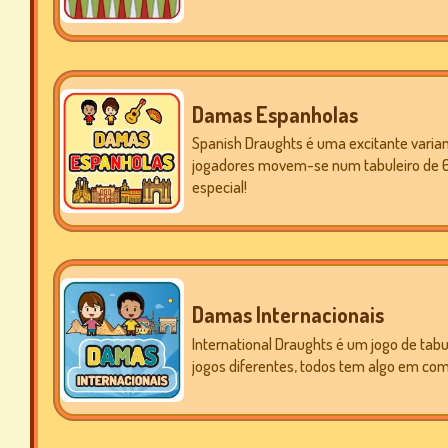
JOGOS
DE
Damas Espanholas
PÔQUER
Spanish Draughts é uma excitante varia
jogadores movem-se num tabuleiro de 6
especial!
JOGOS
DE SLOT
MACHINE
Damas Internacionais
res
International Draughts é um jogo de tabu
jogos diferentes, todos tem algo em com
REGISTA-