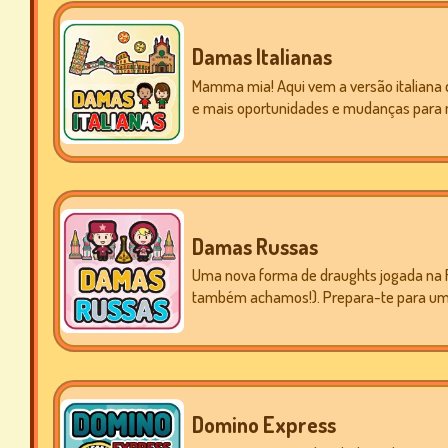
TE
Damas Italianas
Mamma mia! Aqui vem a versão italiana
CONECTE-
e mais oportunidades e mudanças para m
SE
LOJA
Damas Russas
Uma nova forma de draughts jogada na 
também achamos!). Prepara-te para uma 
CLASSIFICAÇÃO
MUDAR
Domino Express
IDIOMA