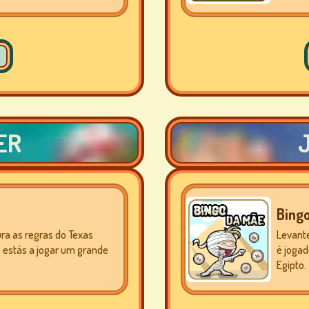
ER
Bing
ra as regras do Texas
Levante
 estás a jogar um grande
é joga
Egipto.