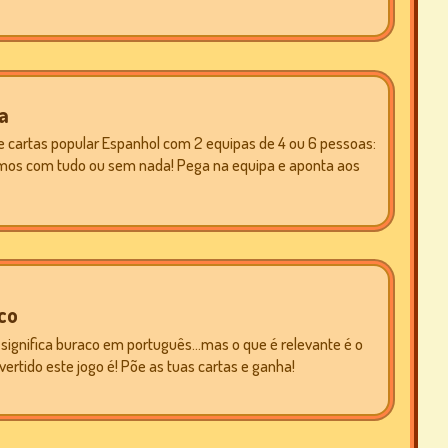
a
 cartas popular Espanhol com 2 equipas de 4 ou 6 pessoas:
amos com tudo ou sem nada! Pega na equipa e aponta aos
co
significa buraco em português...mas o que é relevante é o
vertido este jogo é! Põe as tuas cartas e ganha!