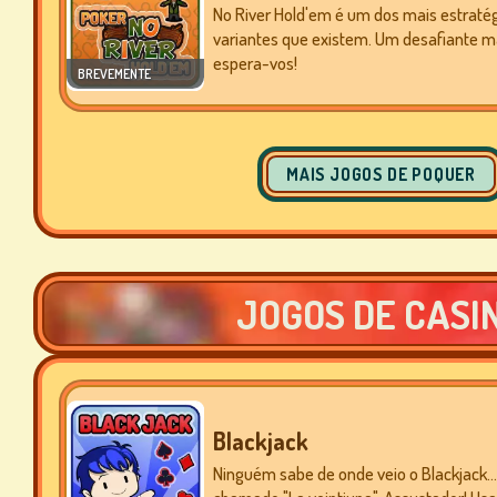
No River Hold'em é um dos mais estratég
variantes que existem. Um desafiante 
espera-vos!
BREVEMENTE
MAIS JOGOS DE POQUER
JOGOS DE CASI
Blackjack
Ninguém sabe de onde veio o Blackjack.