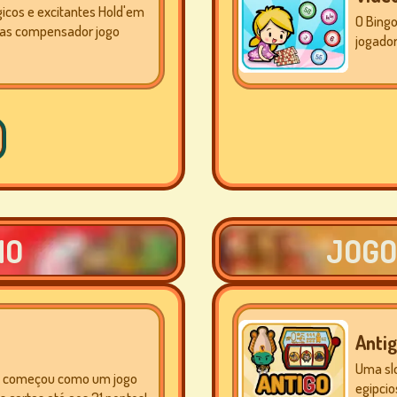
icos e excitantes Hold'em
O Bingo
mas compensador jogo
jogador
NO
JOGO
Antig
Uma sl
.. começou como um jogo
egipcio