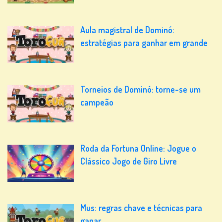
Aula magistral de Dominó:
estratégias para ganhar em grande
Torneios de Dominó: torne-se um
campeão
Roda da Fortuna Online: Jogue o
Clássico Jogo de Giro Livre
Mus: regras chave e técnicas para
ganar