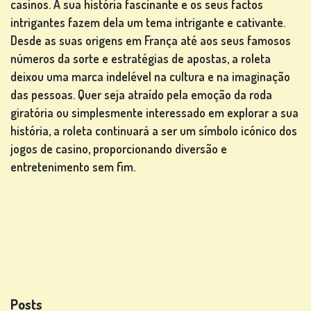
casinos. A sua história fascinante e os seus factos
intrigantes fazem dela um tema intrigante e cativante.
Desde as suas origens em França até aos seus famosos
números da sorte e estratégias de apostas, a roleta
deixou uma marca indelével na cultura e na imaginação
das pessoas. Quer seja atraído pela emoção da roda
giratória ou simplesmente interessado em explorar a sua
história, a roleta continuará a ser um símbolo icónico dos
jogos de casino, proporcionando diversão e
entretenimento sem fim.
Posts