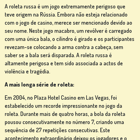
A roleta russa é um jogo extremamente perigoso que
CLASSIFICAÇÃO
teve origem na Rússia. Embora não esteja relacionado
com o jogo de casino, merece ser mencionado devido ao
MUDAR
seu nome. Neste jogo macabro, um revólver é carregado
IDIOMA
com uma única bala, o cilindro é girado e os participantes
revezam-se colocando a arma contra a cabeça, sem
saber se a bala será disparada. A roleta russa é
altamente perigosa e tem sido associada a actos de
violência e tragédia.
A mais longa série de roleta:
Em 2004, no Plaza Hotel Casino em Las Vegas, foi
estabelecido um recorde impressionante no jogo da
roleta. Durante mais de quatro horas, a bola da roleta
pousou consecutivamente no número 7, criando uma
sequência de 27 repetições consecutivas. Este
acontecimento extraordinário deixou os jogadores e o