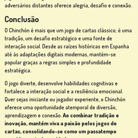
adversários distantes oferece alegria, desafio e conexão.
Conclusão
O Chinchón é mais que um jogo de cartas clássico; é uma
tradição, um desafio estratégico e uma fonte de
interação social. Desde as raízes históricas em Espanha
até às adaptações digitais modernas, mantém-se
popular graças a regras simples e profundidade
estratégica.
O jogo diverte, desenvolve habilidades cognitivas e
fortalece a interação social e a resiliência emocional.
Quer sejas iniciante ou jogador experiente, o Chinchón
oferece uma oportunidade atemporal de diversão,
aprendizagem e conexão.
Ao combinar tradição e
inovação, mantém viva a paixão pelos jogos de
cartas, consolidando-se como um passatempo