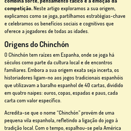
combina sorte, pensamento tático e a emoção da
competição.
Neste artigo exploramos a sua origem,
explicamos como se joga, partilhamos estratégias-chave
JOGOS
e celebramos os benefícios sociais e cognitivos que
DE
oferece a jogadores de todas as idades.
CARTAS
Origens do Chinchón
O Chinchón tem raízes em Espanha, onde se joga há
séculos como parte da cultura local e de encontros
JOGOS
familiares. Embora a sua origem exata seja incerta, os
DE
historiadores ligam-no aos jogos tradicionais espanhóis
LOTARIA
que utilizavam a baralho espanhol de 40 cartas, dividido
em quatro naipes: ouros, copas, espadas e paus, cada
carta com valor específico.
Acredita-se que o nome “Chinchón” provém de uma
JOGOS DE
pequena vila espanhola, refletindo a ligação do jogo à
TABULEIRO
tradição local. Com o tempo, espalhou-se pela América