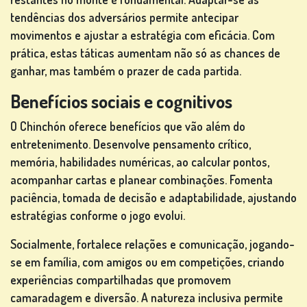
tendências dos adversários permite antecipar
movimentos e ajustar a estratégia com eficácia. Com
prática, estas táticas aumentam não só as chances de
ganhar, mas também o prazer de cada partida.
Benefícios sociais e cognitivos
O Chinchón oferece benefícios que vão além do
entretenimento. Desenvolve pensamento crítico,
memória, habilidades numéricas, ao calcular pontos,
acompanhar cartas e planear combinações. Fomenta
paciência, tomada de decisão e adaptabilidade, ajustando
estratégias conforme o jogo evolui.
Socialmente, fortalece relações e comunicação, jogando-
se em família, com amigos ou em competições, criando
experiências compartilhadas que promovem
camaradagem e diversão. A natureza inclusiva permite