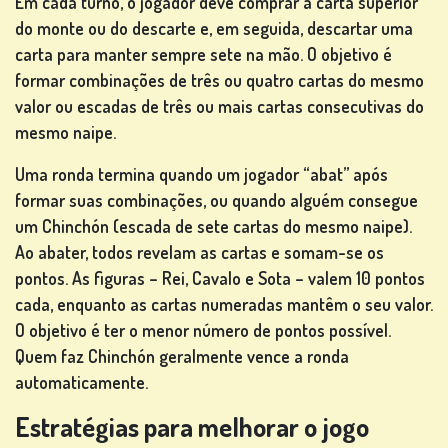
Em cada turno, o jogador deve comprar a carta superior
DE SLOT
do monte ou do descarte e, em seguida, descartar uma
MACHINE
carta para manter sempre sete na mão. O objetivo é
formar combinações de três ou quatro cartas do mesmo
res
valor ou escadas de três ou mais cartas consecutivas do
mesmo naipe.
Uma ronda termina quando um jogador “abat” após
REGISTA-
formar suas combinações, ou quando alguém consegue
TE
um Chinchón (escada de sete cartas do mesmo naipe).
Ao abater, todos revelam as cartas e somam-se os
pontos. As figuras – Rei, Cavalo e Sota – valem 10 pontos
cada, enquanto as cartas numeradas mantêm o seu valor.
CONECTE-
O objetivo é ter o menor número de pontos possível.
SE
Quem faz Chinchón geralmente vence a ronda
automaticamente.
LOJA
Estratégias para melhorar o jogo