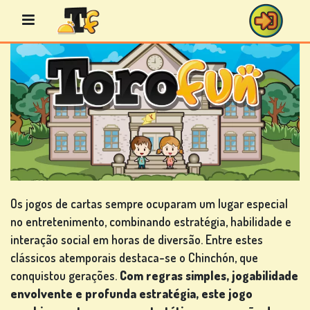
Avançar
para
o
conteúdo
JOGOS
DE
BINGO
Os jogos de cartas sempre ocuparam um lugar especial
no entretenimento, combinando estratégia, habilidade e
JOGOS
interação social em horas de diversão. Entre estes
DE
clássicos atemporais destaca-se o Chinchón, que
CASINO
conquistou gerações.
Com regras simples, jogabilidade
envolvente e profunda estratégia, este jogo