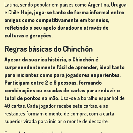
Latina, sendo popular em países como Argentina, Uruguai
e Chile.
Hoje, joga-se tanto de forma informal entre
amigos como competitivamente em torneios,
OUTROS
refletindo o seu apelo duradouro através de
JOGOS
culturas e gerações.
Regras básicas do Chinchón
Apesar da sua rica história, o Chinchón é
surpreendentemente fácil de aprender, ideal tanto
JOGOS
para iniciantes como para jogadores experientes.
DE
Participam entre 2 e 6 pessoas, formando
PÔQUER
combinações ou escadas de cartas para reduzir o
total de pontos na mão.
Usa-se a baralho espanhol de
40 cartas. Cada jogador recebe sete cartas, e as
restantes formam o monte de compra, com a carta
superior virada para iniciar o monte de descarte.
JOGOS