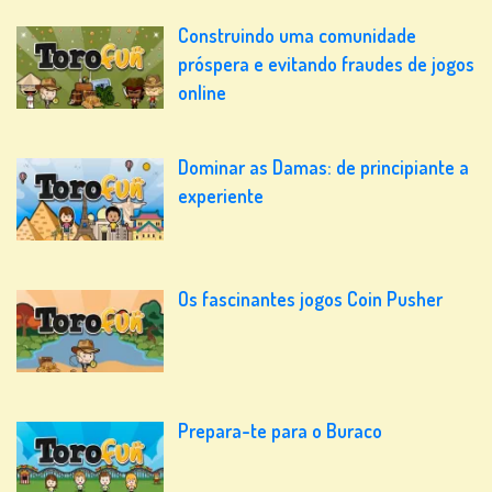
Construindo uma comunidade
próspera e evitando fraudes de jogos
online
Dominar as Damas: de principiante a
experiente
Os fascinantes jogos Coin Pusher
Prepara-te para o Buraco