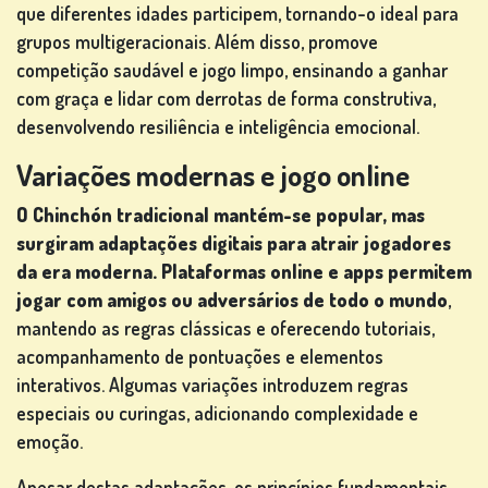
que diferentes idades participem, tornando-o ideal para
grupos multigeracionais. Além disso, promove
competição saudável e jogo limpo, ensinando a ganhar
com graça e lidar com derrotas de forma construtiva,
desenvolvendo resiliência e inteligência emocional.
Variações modernas e jogo online
O Chinchón tradicional mantém-se popular, mas
surgiram adaptações digitais para atrair jogadores
da era moderna. Plataformas online e apps permitem
jogar com amigos ou adversários de todo o mundo
,
mantendo as regras clássicas e oferecendo tutoriais,
acompanhamento de pontuações e elementos
interativos. Algumas variações introduzem regras
especiais ou curingas, adicionando complexidade e
emoção.
Apesar destas adaptações, os princípios fundamentais –