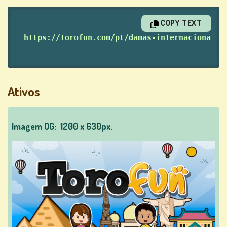
DE
CARTAS
COPY TEXT
https://torofun.com/pt/damas-internacionais/
JOGOS
DE
Ativos
LOTARIA
Imagem OG:
1200 x 630px.
JOGOS DE
TABULEIRO
OUTROS
JOGOS