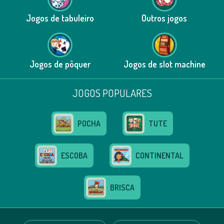
Jogos de tabuleiro
Outros jogos
Jogos de pôquer
Jogos de slot machine
JOGOS POPULARES
POCHA
TUTE
ESCOBA
CONTINENTAL
BRISCA