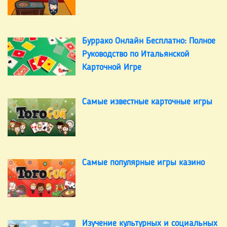
Буррако Онлайн Бесплатно: Полное
Руководство по Итальянской
Карточной Игре
Самые известные карточные игры
Самые популярные игры казино
Изучение культурных и социальных