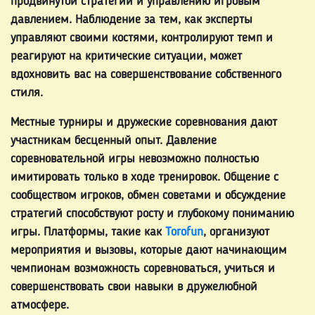
продвинутой стратегии и управлению игровым
давлением. Наблюдение за тем, как эксперты
управляют своими костями, контролируют темп и
реагируют на критические ситуации, может
вдохновить вас на совершенствование собственного
стиля.
Местные турниры и дружеские соревнования дают
участникам бесценный опыт. Давление
соревновательной игры невозможно полностью
имитировать только в ходе тренировок. Общение с
сообществом игроков, обмен советами и обсуждение
стратегий способствуют росту и глубокому пониманию
игры. Платформы, такие как
Torofun
, организуют
мероприятия и вызовы, которые дают начинающим
чемпионам возможность соревноваться, учиться и
совершенствовать свои навыки в дружелюбной
атмосфере.