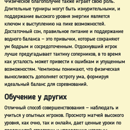
Физическое благополучие также играет свою роль.
Длительные турниры могут быть изнурительными, и
поддержание высокого уровня энергии является
ключом к выступлению на пике возможностей.
Достаточный сон, правильное питание и поддержание
водного баланса — это привычки, которые сохраняют
ум бодрым и сосредоточенным. Отдохнувший игрок
лучше предугадывает тактику соперников, в то время
как усталость может привести к ошибкам и упущенным
возможностям. Чемпионы понимают, что физическая
выносливость дополняет остроту ума, формируя
идеальный баланс для соревнований.
Обучение у других
Отличный способ совершенствования — наблюдать и
учиться у опытных игроков. Просмотр матчей высокого
уровня, как очно, так и онлайн, дает ценные уроки по