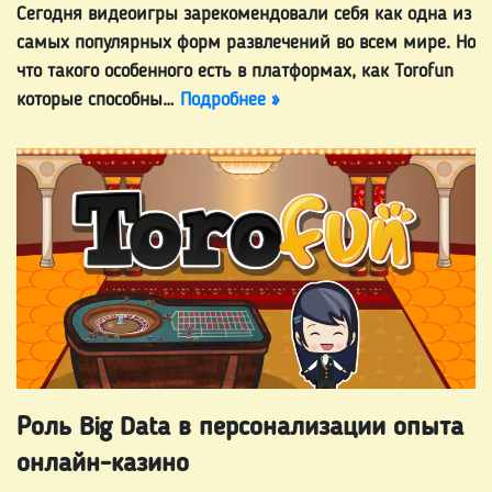
Сегодня видеоигры зарекомендовали себя как одна из
самых популярных форм развлечений во всем мире. Но
что такого особенного есть в платформах, как Torofun
которые способны…
Подробнее »
Роль Big Data в персонализации опыта
онлайн-казино