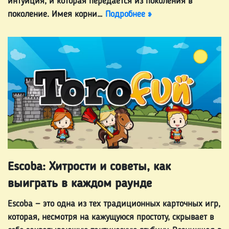
интуиция, и которая передается из поколения в
поколение. Имея корни…
Подробнее »
ИГРОВЫЕ
АВТОМАТЫ
ей
ЗАРЕГИСТРИРОВАТЬСЯ
АВТОРИЗОВАТЬСЯ
Escoba: Хитрости и советы, как
МАГАЗИН
выиграть в каждом раунде
Escoba — это одна из тех традиционных карточных игр,
РЕЙТИНГ
которая, несмотря на кажущуюся простоту, скрывает в