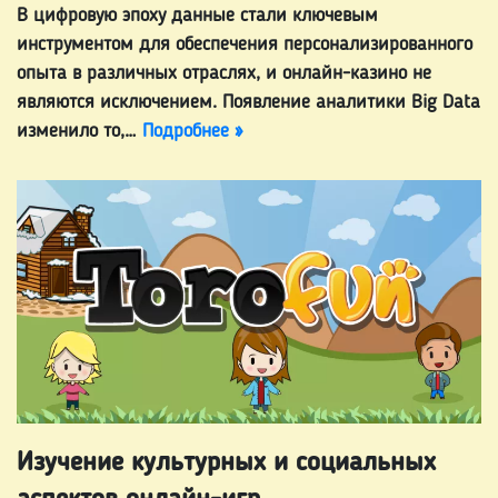
В цифровую эпоху данные стали ключевым
инструментом для обеспечения персонализированного
опыта в различных отраслях, и онлайн-казино не
являются исключением. Появление аналитики Big Data
изменило то,…
Подробнее »
Изучение культурных и социальных