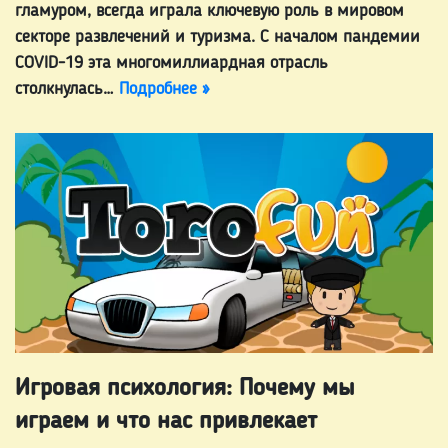
гламуром, всегда играла ключевую роль в мировом
секторе развлечений и туризма. С началом пандемии
COVID-19 эта многомиллиардная отрасль
столкнулась…
Подробнее »
Игровая психология: Почему мы
играем и что нас привлекает