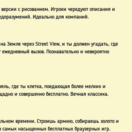
в версии с рисованием. Игроки чередуют описания и
недоразумений. Идеально для компаний.
на Земле через Street View, и ты должен угадать, где
 ежедневный вызов. Познавательно и невероятно
ояль, где ты клетка, поедающая более мелких и
щадно и совершенно бесплатно. Вечная классика.
 реальном времени. Строишь армию, собираешь золото и
из самых насыщенных бесплатных браузерных игр.