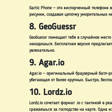
ИЗМЕНИТЬ
Gartic Phone — это «испорченный телефон» 
ЯЗЫК
рисунки, создавая цепочку уморительных 
8. GeoGuessr
GeoGuessr помещает тебя в случайное место 
находишься. Бесплатная версия предлагает
увлекательно.
9. Agar.io
Agar.io — оригинальный браузерный батл-р
убегающая от более крупных. Быстро, беспо
10. Lordz.io
Lordz.io сочетает формат .io с тактикой в
сражаешься за господство на карте. Одна 