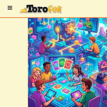
Перейти
к
содержимому
БИНГО
ИГРЫ
КАЗИНО
ИГРЫ
КАРТОЧНЫЕ
ИГРЫ