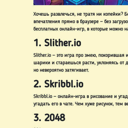
ЛОТЕРЕИ
Хочешь развлечься, не тратя ни копейки? 
впечатления прямо в браузере — без загрузо
бесплатных онлайн-игр, в которые можно н
НАСТОЛЬНЫЕ
1. Slither.io
ИГРЫ
Slither.io — это игра про змею, покоривша
шарики и стараешься расти, уклоняясь от др
но невероятно затягивает.
ДРУГИЕ
ИГРЫ
2. Skribbl.io
Skribbl.io — онлайн-игра в рисование и уг
угадать его в чате. Чем хуже рисунок, тем 
ПОКЕРНЫЕ
3. 2048
ИГРЫ