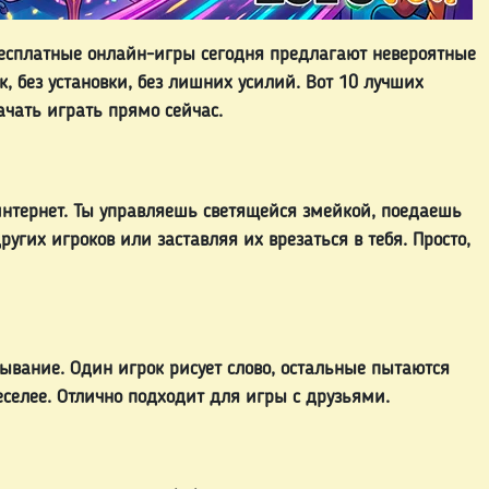
Бесплатные онлайн-игры сегодня предлагают невероятные
к, без установки, без лишних усилий. Вот 10 лучших
ачать играть прямо сейчас.
я интернет. Ты управляешь светящейся змейкой, поедаешь
угих игроков или заставляя их врезаться в тебя. Просто,
адывание. Один игрок рисует слово, остальные пытаются
веселее. Отлично подходит для игры с друзьями.