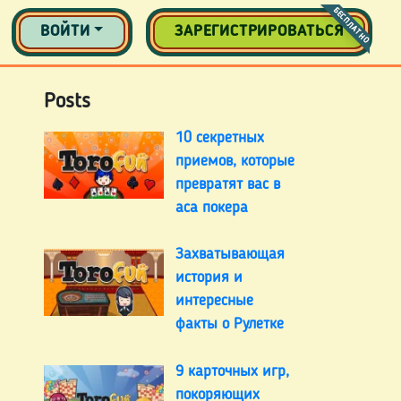
БЕСПЛАТНО
ВОЙТИ
ЗАРЕГИСТРИРОВАТЬСЯ
Posts
10 секретных
приемов, которые
превратят вас в
аса покера
Захватывающая
история и
интересные
факты о Рулетке
9 карточных игр,
покоряющих