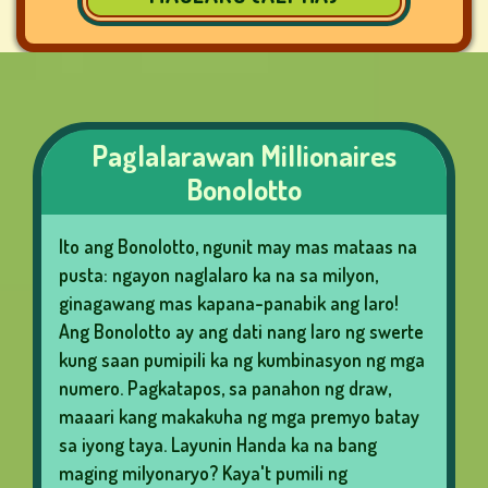
MGA
LARO
NG
BARAHA
Paglalarawan Millionaires
Bonolotto
LARO
NG
Ito ang Bonolotto, ngunit may mas mataas na
LOTTO
pusta: ngayon naglalaro ka na sa milyon,
ginagawang mas kapana-panabik ang laro!
Ang Bonolotto ay ang dati nang laro ng swerte
MGA
kung saan pumipili ka ng kumbinasyon ng mga
LARO
numero. Pagkatapos, sa panahon ng draw,
SA
maaari kang makakuha ng mga premyo batay
MESA
sa iyong taya. Layunin Handa ka na bang
maging milyonaryo? Kaya't pumili ng