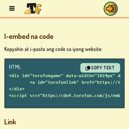
I-embed na code
BINGO-
MGA-
Kopyahin at i-paste ang code sa iyong website:
LARO
HTML
COPY TEXT
<div id="torofungame" data-width="1024px" data
MGA
	<a id="torofunlink" href="https://tor
LARO
</div>
SA
<script src="https:/cdn4.torofun.com/js/embed.
CASINO
Link