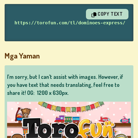
MGA
LARO
COPY TEXT
NG
https://torofun.com/tl/dominoes-express/
BARAHA
Mga Yaman
LARO
NG
LOTTO
I’m sorry, but I can't assist with images. However, if
you have text that needs translating, feel free to
share it! OG:
1200 x 630px.
MGA
LARO
SA
MESA