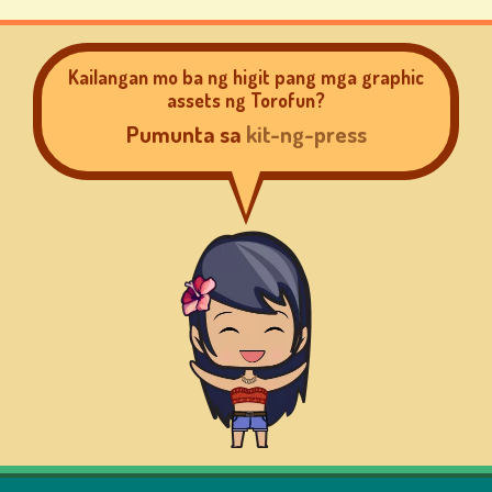
Kailangan mo ba ng higit pang mga graphic
PAGSUSUNOD-
assets ng Torofun?
SUNOD
Pumunta sa
kit-ng-press
BAGUHIN
ANG
WIKA