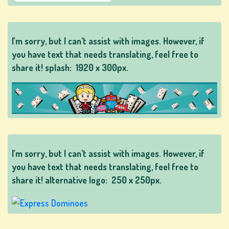
ro
ar
I’m sorry, but I can't assist with images. However, if
you have text that needs translating, feel free to
share it! splash:
1920 x 300px.
MAG-
SIGN
UP
MAG-
I’m sorry, but I can't assist with images. However, if
LOG
you have text that needs translating, feel free to
IN
share it! alternative logo:
250 x 250px.
TINDAHAN