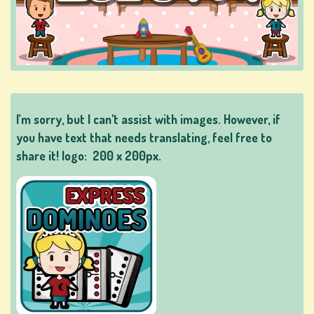
IBANG
LARO
MGA
I’m sorry, but I can't assist with images. However, if
LARO
you have text that needs translating, feel free to
NG
share it! logo:
200 x 200px.
POKER
MGA
LARO
NG
SLOT
MAC...