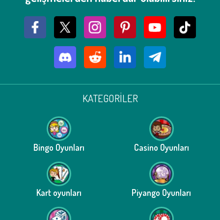
KATEGORILER
Bingo Oyunları
Casino Oyunları
Kart oyunları
Piyango Oyunları