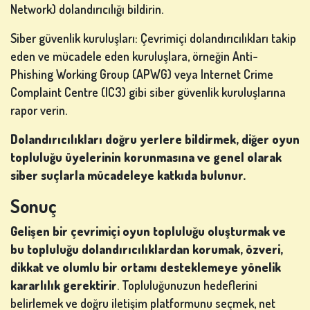
Network) dolandırıcılığı bildirin.
Siber güvenlik kuruluşları: Çevrimiçi dolandırıcılıkları takip
eden ve mücadele eden kuruluşlara, örneğin Anti-
Phishing Working Group (APWG) veya Internet Crime
Complaint Centre (IC3) gibi siber güvenlik kuruluşlarına
rapor verin.
Dolandırıcılıkları doğru yerlere bildirmek, diğer oyun
topluluğu üyelerinin korunmasına ve genel olarak
siber suçlarla mücadeleye katkıda bulunur.
Sonuç
Gelişen bir çevrimiçi oyun topluluğu oluşturmak ve
bu topluluğu dolandırıcılıklardan korumak, özveri,
dikkat ve olumlu bir ortamı desteklemeye yönelik
kararlılık gerektirir
. Topluluğunuzun hedeflerini
belirlemek ve doğru iletişim platformunu seçmek, net