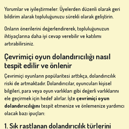
Yorumlar ve iyileştirmeler: Üyelerden düzenli olarak geri
bildirim alarak topluluğunuzu sürekli olarak geliştirin.
Onların önerilerini değerlendirerek, topluluğunuzun
ihtiyaçlarına daha iyi cevap verebilir ve katılımı
artırabilirsiniz.
Çevrimiçi oyun dolandırıcılığı nasıl
tespit edilir ve önlenir
Çevrimiçi oyunların popülaritesi arttıkça, dolandırıcılık
riski de artmaktadır. Dolandırıcılar, oyuncuları kişisel
bilgileri, para veya oyun varlıkları gibi değerli varlıklarını
ele geçirmek için hedef alırlar. İşte
çevrimiçi oyun
dolandırıcılığını
tespit etmenize ve önlemenize yardımcı
olacak bazı ipuçları:
1. Sık rastlanan dolandırıcılık türlerini