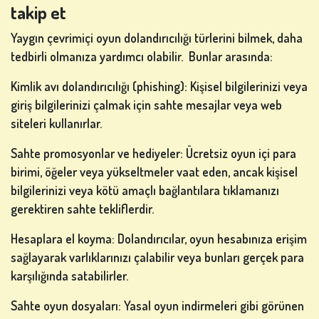
takip et
Yaygın çevrimiçi oyun dolandırıcılığı türlerini bilmek, daha
tedbirli olmanıza yardımcı olabilir. Bunlar arasında:
Kimlik avı dolandırıcılığı (phishing): Kişisel bilgilerinizi veya
giriş bilgilerinizi çalmak için sahte mesajlar veya web
siteleri kullanırlar.
Sahte promosyonlar ve hediyeler: Ücretsiz oyun içi para
birimi, öğeler veya yükseltmeler vaat eden, ancak kişisel
bilgilerinizi veya kötü amaçlı bağlantılara tıklamanızı
gerektiren sahte tekliflerdir.
Hesaplara el koyma: Dolandırıcılar, oyun hesabınıza erişim
sağlayarak varlıklarınızı çalabilir veya bunları gerçek para
karşılığında satabilirler.
Sahte oyun dosyaları: Yasal oyun indirmeleri gibi görünen