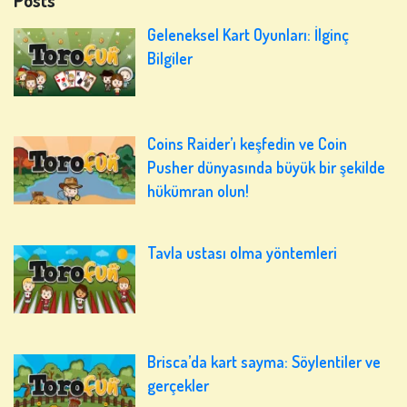
Posts
Geleneksel Kart Oyunları: İlginç
Bilgiler
Coins Raider’ı keşfedin ve Coin
Pusher dünyasında büyük bir şekilde
hükümran olun!
Tavla ustası olma yöntemleri
Brisca’da kart sayma: Söylentiler ve
gerçekler