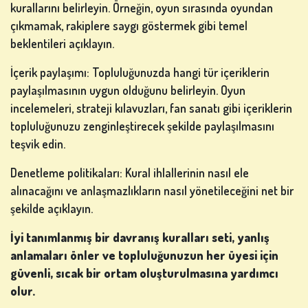
kurallarını belirleyin. Örneğin, oyun sırasında oyundan
çıkmamak, rakiplere saygı göstermek gibi temel
beklentileri açıklayın.
İçerik paylaşımı: Topluluğunuzda hangi tür içeriklerin
paylaşılmasının uygun olduğunu belirleyin. Oyun
incelemeleri, strateji kılavuzları, fan sanatı gibi içeriklerin
topluluğunuzu zenginleştirecek şekilde paylaşılmasını
teşvik edin.
Denetleme politikaları: Kural ihlallerinin nasıl ele
alınacağını ve anlaşmazlıkların nasıl yönetileceğini net bir
şekilde açıklayın.
İyi tanımlanmış bir davranış kuralları seti, yanlış
anlamaları önler ve topluluğunuzun her üyesi için
güvenli, sıcak bir ortam oluşturulmasına yardımcı
olur.