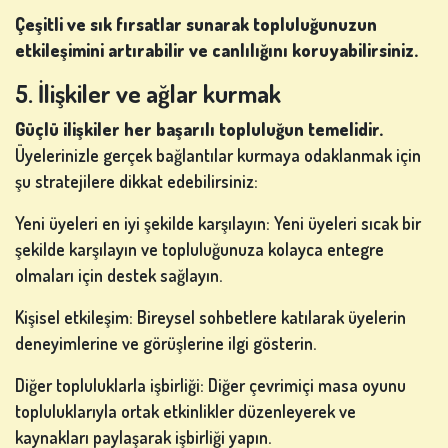
Çeşitli ve sık fırsatlar sunarak topluluğunuzun
etkileşimini artırabilir ve canlılığını koruyabilirsiniz.
5. İlişkiler ve ağlar kurmak
Güçlü ilişkiler her başarılı topluluğun temelidir.
Üyelerinizle gerçek bağlantılar kurmaya odaklanmak için
şu stratejilere dikkat edebilirsiniz:
Yeni üyeleri en iyi şekilde karşılayın: Yeni üyeleri sıcak bir
şekilde karşılayın ve topluluğunuza kolayca entegre
olmaları için destek sağlayın.
Kişisel etkileşim: Bireysel sohbetlere katılarak üyelerin
deneyimlerine ve görüşlerine ilgi gösterin.
Diğer topluluklarla işbirliği: Diğer çevrimiçi masa oyunu
topluluklarıyla ortak etkinlikler düzenleyerek ve
kaynakları paylaşarak işbirliği yapın.