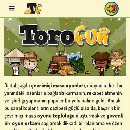
İçeriğe
geç
BINGO
OYUNLARI
CASINO
OYUNLARI
Dijital çağda
çevrimiçi masa oyunları
, dünyanın dört bir
yanındaki insanlarla bağlantı kurmanın, rekabet etmenin
ve işbirliği yapmanın popüler bir yolu haline geldi. Ancak,
bu sanal toplantıların cazibesi güçlü olsa da, başarılı bir
KART
çevrimiçi masa
oyunu topluluğu
oluşturmak ve
güvenli
OYUNLARI
bir oyun ortamı
sağlamak dikkatli bir planlama ve özen