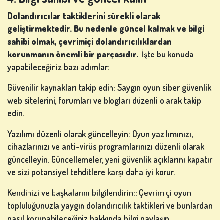
Dolandırıcılar taktiklerini sürekli olarak
geliştirmektedir. Bu nedenle güncel kalmak ve bilgi
sahibi olmak, çevrimiçi dolandırıcılıklardan
korunmanın önemli bir parçasıdır.
İşte bu konuda
yapabileceğiniz bazı adımlar:
Güvenilir kaynakları takip edin: Saygın oyun siber güvenlik
web sitelerini, forumları ve blogları düzenli olarak takip
edin.
Yazılımı düzenli olarak güncelleyin: Oyun yazılımınızı,
cihazlarınızı ve anti-virüs programlarınızı düzenli olarak
güncelleyin. Güncellemeler, yeni güvenlik açıklarını kapatır
ve sizi potansiyel tehditlere karşı daha iyi korur.
Kendinizi ve başkalarını bilgilendirin:: Çevrimiçi oyun
topluluğunuzla yaygın dolandırıcılık taktikleri ve bunlardan
nasıl korunabileceğiniz hakkında bilgi paylaşın.