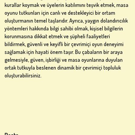
kurallar koymak ve üyelerin katılımını teşvik etmek, masa
oyunu tutkunları için canlı ve destekleyici bir ortam
oluşturmanın temel taşlarıdır. Ayrıca, yaygın dolandırıcılık
yöntemleri hakkında bilgi sahibi olmak, kişisel bilgilerin
korunmasına dikkat etmek ve şüpheli faaliyetleri
bildirmek, güvenli ve keyifli bir çevrimiçi oyun deneyimi
sağlamak için hayati önem taşır. Bu çabaların bir araya
gelmesiyle, güven, işbirliği ve masa oyunlarına duyulan
ortak tutkuyla beslenen dinamik bir çevrimiçi topluluk
oluşturabilirsiniz.