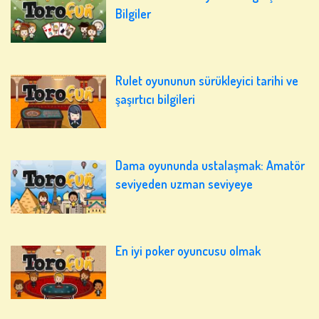
Bilgiler
Rulet oyununun sürükleyici tarihi ve
şaşırtıcı bilgileri
Dama oyununda ustalaşmak: Amatör
seviyeden uzman seviyeye
En iyi poker oyuncusu olmak