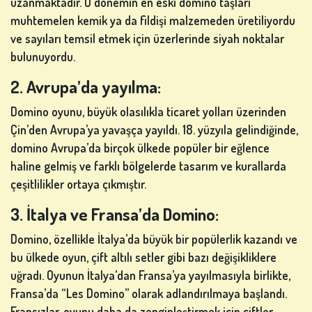
uzanmaktadır. O dönemin en eski domino taşları
muhtemelen kemik ya da fildişi malzemeden üretiliyordu
ve sayıları temsil etmek için üzerlerinde siyah noktalar
bulunuyordu.
2. Avrupa’da yayılma:
SLOT
MAKINESI
Domino oyunu, büyük olasılıkla ticaret yolları üzerinden
OYUNLA...
Çin’den Avrupa’ya yavaşça yayıldı. 18. yüzyıla gelindiğinde,
ıcı
domino Avrupa’da birçok ülkede popüler bir eğlence
si
haline gelmiş ve farklı bölgelerde tasarım ve kurallarda
çeşitlilikler ortaya çıkmıştır.
3. İtalya ve Fransa’da Domino:
KAYIT
Domino, özellikle İtalya’da büyük bir popülerlik kazandı ve
OL
bu ülkede oyun, çift altılı setler gibi bazı değişikliklere
uğradı. Oyunun İtalya’dan Fransa’ya yayılmasıyla birlikte,
GIRIŞ
Fransa’da “Les Domino” olarak adlandırılmaya başlandı.
Fransızlar, oyunu daha da zenginleştirmek için çiftler