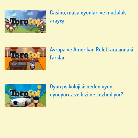
Casino, masa oyunları ve mutluluk
arayışı
Avrupa ve Amerikan Ruleti arasındaki
farklar
Oyun psikolojisi: neden oyun
oynuyoruz ve bizi ne cezbediyor?