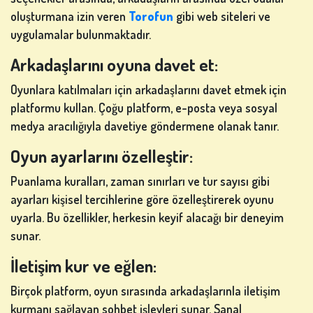
oluşturmana izin veren
Torofun
gibi web siteleri ve
uygulamalar bulunmaktadır.
Arkadaşlarını oyuna davet et:
Oyunlara katılmaları için arkadaşlarını davet etmek için
platformu kullan. Çoğu platform, e-posta veya sosyal
medya aracılığıyla davetiye göndermene olanak tanır.
Oyun ayarlarını özelleştir:
Puanlama kuralları, zaman sınırları ve tur sayısı gibi
ayarları kişisel tercihlerine göre özelleştirerek oyunu
uyarla. Bu özellikler, herkesin keyif alacağı bir deneyim
sunar.
İletişim kur ve eğlen:
Birçok platform, oyun sırasında arkadaşlarınla iletişim
kurmanı sağlayan sohbet işlevleri sunar. Sanal