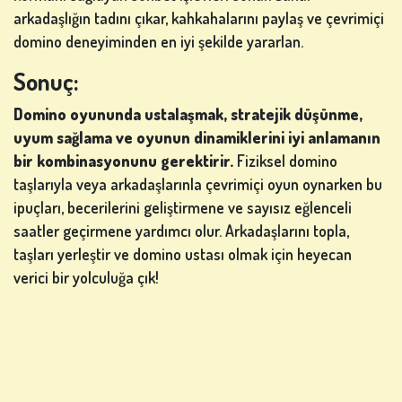
arkadaşlığın tadını çıkar, kahkahalarını paylaş ve çevrimiçi
domino deneyiminden en iyi şekilde yararlan.
Sonuç:
Domino oyununda ustalaşmak, stratejik düşünme,
uyum sağlama ve oyunun dinamiklerini iyi anlamanın
bir kombinasyonunu gerektirir.
Fiziksel domino
taşlarıyla veya arkadaşlarınla çevrimiçi oyun oynarken bu
ipuçları, becerilerini geliştirmene ve sayısız eğlenceli
saatler geçirmene yardımcı olur. Arkadaşlarını topla,
taşları yerleştir ve domino ustası olmak için heyecan
verici bir yolculuğa çık!