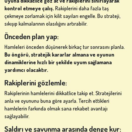
Oyuna dikkatlice göz at ve rakiplerini sınırlayarak
kontrol etmeye çalış.
Rakiplerini daha fazla taş
çekmeye zorlamak için kilit sayıları engelle. Bu strateji,
sıkışıp kalmalarının olasılığını artırabilir.
Önceden plan yap:
Hamleleri önceden düşünerek birkaç tur sonrasını planla.
Bu öngörü, stratejik kararlar almana ve oyunun
dinamiklerine hızlı bir şekilde uyum sağlamana
yardımcı olacaktır.
Rakiplerini gözlemle:
Rakiplerinin hamlelerini dikkatlice takip et. Stratejilerini
anla ve oyununu buna göre ayarla. Tercih ettikleri
hamlelerin farkında olmak sana rekabet avantajı
sağlayabilir.
Saldırı ve savunma arasında denge kur: