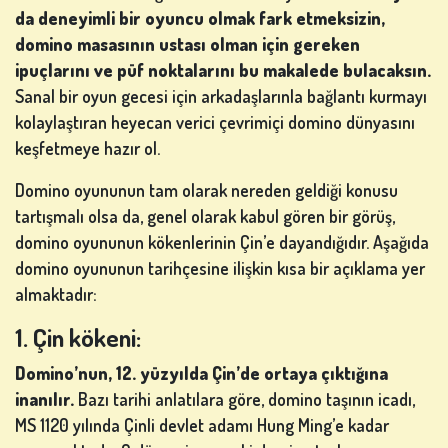
da deneyimli bir oyuncu olmak fark etmeksizin,
domino masasının ustası olman için gereken
PIYANGO
ipuçlarını ve püf noktalarını bu makalede bulacaksın.
OYUNLARI
Sanal bir oyun gecesi için arkadaşlarınla bağlantı kurmayı
kolaylaştıran heyecan verici çevrimiçi domino dünyasını
keşfetmeye hazır ol.
MASA
Domino oyununun tam olarak nereden geldiği konusu
OYUNLARI
tartışmalı olsa da, genel olarak kabul gören bir görüş,
domino oyununun kökenlerinin Çin’e dayandığıdır. Aşağıda
domino oyununun tarihçesine ilişkin kısa bir açıklama yer
almaktadır:
DIĞER
OYUNLAR
1. Çin kökeni:
Domino’nun, 12. yüzyılda Çin’de ortaya çıktığına
inanılır.
Bazı tarihi anlatılara göre, domino taşının icadı,
POKER
MS 1120 yılında Çinli devlet adamı Hung Ming’e kadar
OYUNLARI