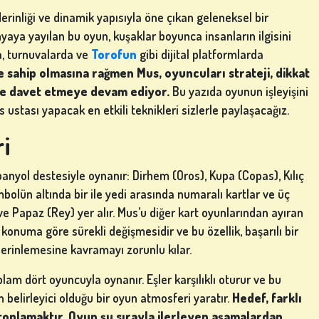
derinliği ve dinamik yapısıyla öne çıkan geleneksel bir
aya yayılan bu oyun, kuşaklar boyunca insanların ilgisini
, turnuvalarda ve
Torofun
gibi dijital platformlarda
e sahip olmasına rağmen Mus, oyuncuları strateji, dikkat
ime davet etmeye devam ediyor.
Bu yazıda oyunun işleyişini
s ustası yapacak en etkili teknikleri sizlerle paylaşacağız.
ri
spanyol destesiyle oynanır: Dirhem (Oros), Kupa (Copas), Kılıç
olün altında bir ile yedi arasında numaralı kartlar ve üç
 ve Papaz (Rey) yer alır. Mus’u diğer kart oyunlarından ayıran
 konuma göre sürekli değişmesidir ve bu özellik, başarılı bir
 derinlemesine kavramayı zorunlu kılar.
oplam dört oyuncuyla oynanır. Eşler karşılıklı oturur ve bu
elirleyici olduğu bir oyun atmosferi yaratır.
Hedef, farklı
toplamaktır. Oyun şu sırayla ilerleyen aşamalardan