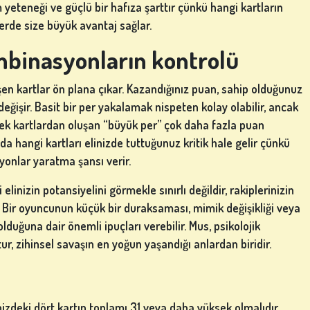
m yeteneği ve güçlü bir hafıza şarttır çünkü hangi kartların
erde size büyük avantaj sağlar.
mbinasyonların kontrolü
eşen kartlar ön plana çıkar. Kazandığınız puan, sahip olduğunuz
ğişir. Basit bir per yakalamak nispeten kolay olabilir, ancak
ek kartlardan oluşan “büyük per” çok daha fazla puan
a hangi kartları elinizde tuttuğunuz kritik hale gelir çünkü
yonlar yaratma şansı verir.
inizin potansiyelini görmekle sınırlı değildir, rakiplerinizin
. Bir oyuncunun küçük bir duraksaması, mimik değişikliği veya
duğuna dair önemli ipuçları verebilir. Mus, psikolojik
ur, zihinsel savaşın en yoğun yaşandığı anlardan biridir.
nizdeki dört kartın toplamı 31 veya daha yüksek olmalıdır.