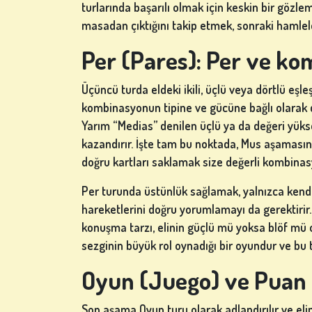
turlarında başarılı olmak için keskin bir gözle
masadan çıktığını takip etmek, sonraki hamlel
MAĞAZA
Per (Pares): Per ve ko
SIRALAMA
Üçüncü turda eldeki ikili, üçlü veya dörtlü eşl
kombinasyonun tipine ve gücüne bağlı olarak de
DIL
Yarım “Medias” denilen üçlü ya da değeri yüks
DEĞIŞTIR
kazandırır. İşte tam bu noktada, Mus aşamasınd
doğru kartları saklamak size değerli kombinas
Per turunda üstünlük sağlamak, yalnızca kendi el
hareketlerini doğru yorumlamayı da gerektirir
konuşma tarzı, elinin güçlü mü yoksa blöf mü ol
sezginin büyük rol oynadığı bir oyundur ve bu t
Oyun (Juego) ve Puan
Son aşama Oyun turu olarak adlandırılır ve eli