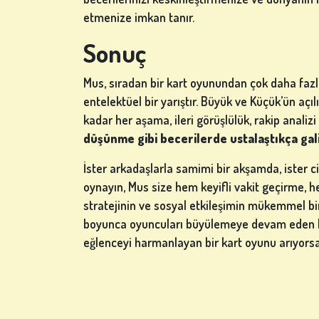
etmenize imkan tanır.
Sonuç
Mus, sıradan bir kart oyunundan çok daha fazlası
entelektüel bir yarıştır. Büyük ve Küçük’ün açı
kadar her aşama, ileri görüşlülük, rakip analiz
düşünme gibi becerilerde ustalaştıkça gali
İster arkadaşlarla samimi bir akşamda, ister ci
oynayın, Mus size hem keyifli vakit geçirme, h
stratejinin ve sosyal etkileşimin mükemmel bi
boyunca oyuncuları büyülemeye devam eden bi
eğlenceyi harmanlayan bir kart oyunu arıyors