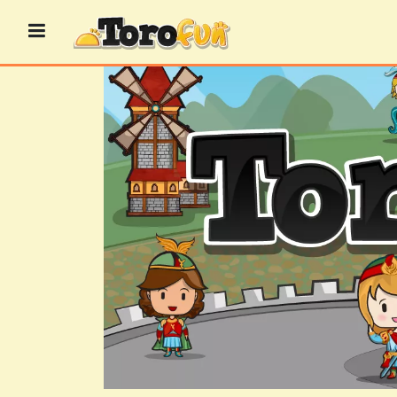
İçeriğe
geç
BINGO
OYUNLARI
CASINO
OYUNLARI
KART
OYUNLARI