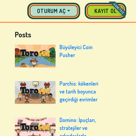
ÜCRETSIZ
OTURUM AÇ
KAYIT OL
Posts
Büyüleyici Coin
Pusher
Parchis: kökenleri
ve tarih boyunca
geçirdiği evrimler
Domino: İpuçları,
stratejiler ve
arkadaşlarla