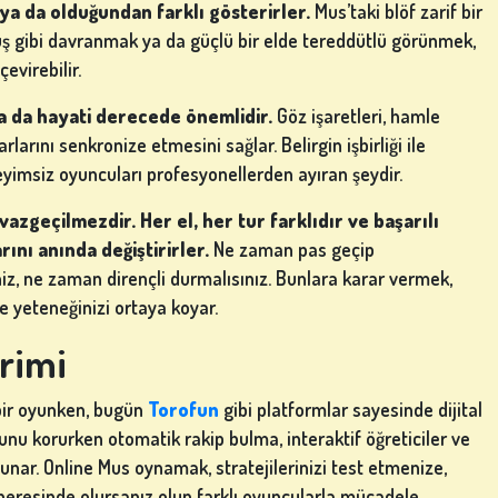
ya da olduğundan farklı gösterirler.
Mus’taki blöf zarif bir
muş gibi davranmak ya da güçlü bir elde tereddütlü görünmek,
evirebilir.
lsa da hayati derecede önemlidir.
Göz işaretleri, hamle
rlarını senkronize etmesini sağlar. Belirgin işbirliği ile
eyimsiz oyuncuları profesyonellerden ayıran şeydir.
azgeçilmezdir. Her el, her tur farklıdır ve başarılı
nı anında değiştirirler.
Ne zaman pas geçip
niz, ne zaman dirençli durmalısınız. Bunlara karar vermek,
e yeteneğinizi ortaya koyar.
vrimi
bir oyunken, bugün
Torofun
gibi platformlar sayesinde dijital
nu korurken otomatik rakip bulma, interaktif öğreticiler ve
 sunar. Online Mus oynamak, stratejilerinizi test etmenize,
 neresinde olursanız olun farklı oyuncularla mücadele