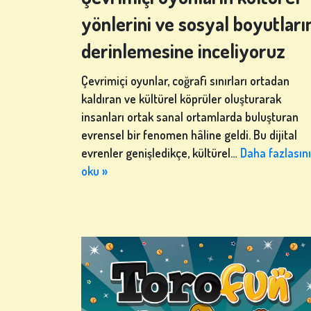
yönlerini ve sosyal boyutları
MAĞAZA
derinlemesine inceliyoruz
Çevrimiçi oyunlar, coğrafi sınırları ortadan
SIRALAMA
kaldıran ve kültürel köprüler oluşturarak
insanları ortak sanal ortamlarda buluşturan
DIL
evrensel bir fenomen hâline geldi. Bu dijital
DEĞIŞTIR
evrenler genişledikçe, kültürel…
Daha fazlasını
oku »