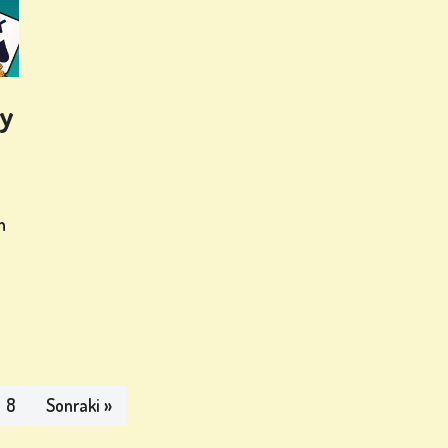
ay
n
8
Sonraki »