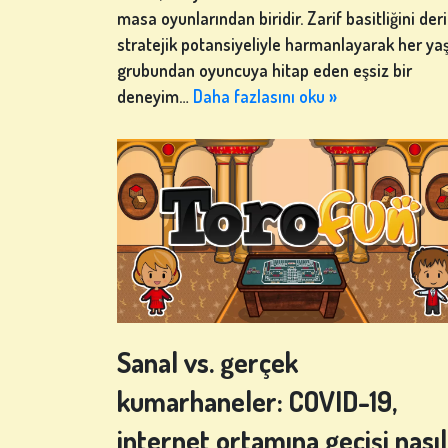
masa oyunlarından biridir. Zarif basitliğini der
stratejik potansiyeliyle harmanlayarak her ya
PIYANGO
grubundan oyuncuya hitap eden eşsiz bir
OYUNLARI
deneyim…
Daha fazlasını oku »
MASA
OYUNLARI
DIĞER
OYUNLAR
Sanal vs. gerçek
kumarhaneler: COVID-19,
internet ortamına geçişi nasıl
POKER