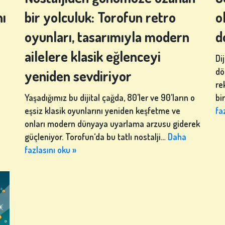
nı
bir yolculuk: Torofun retro
o
oyunları, tasarımıyla modern
d
ailelere klasik eğlenceyi
Di
dö
yeniden sevdiriyor
re
Yaşadığımız bu dijital çağda, 80’ler ve 90’ların o
bi
eşsiz klasik oyunlarını yeniden keşfetme ve
fa
onları modern dünyaya uyarlama arzusu giderek
güçleniyor. Torofun‘da bu tatlı nostalji…
Daha
fazlasını oku »