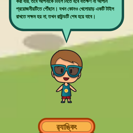
করা যায়, তবে আপনাকে টাইল নিতে হবে যতক্ষণ না আপনি
প্রয়োজনীয়টিতে পৌঁছান। যখন কোনও খেলোয়াড় একটি টাইল
রাখতে সক্ষম হয় না, তখন রাউন্ডটি শেষ হয়ে যাবে।
স্লট
মেশিন
গেমস
স্য
াকা
সাইন
আপ
করুন
র‌্যাঙ্কিং
লগ