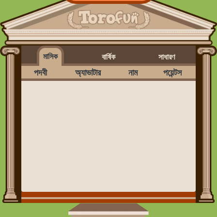
ইন
করুন
মাসিক
বার্ষিক
সাধারণ
দোকান
পদবী
অ্যাভাটার
নাম
পয়েন্টস
র‌্যাঙ্কিং
ভাষা
পরিবর্তন
করুন