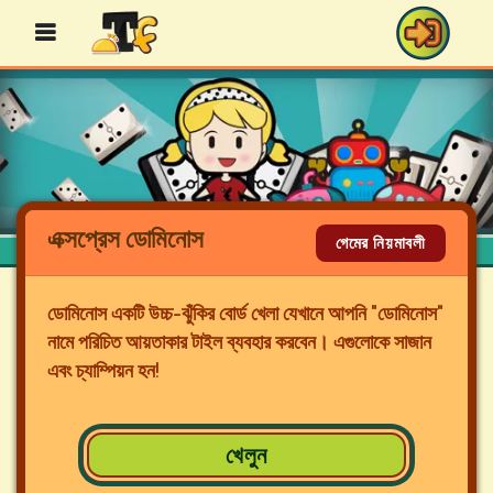
বিংগো
গেমস
এক্সপ্রেস ডোমিনোস
গেমের নিয়মাবলী
ক্যাসিনো
গেমস
ডোমিনোস একটি উচ্চ-ঝুঁকির বোর্ড খেলা যেখানে আপনি "ডোমিনোস"
নামে পরিচিত আয়তাকার টাইল ব্যবহার করবেন। এগুলোকে সাজান
এবং চ্যাম্পিয়ন হন!
কার্ড
গেমস
খেলুন