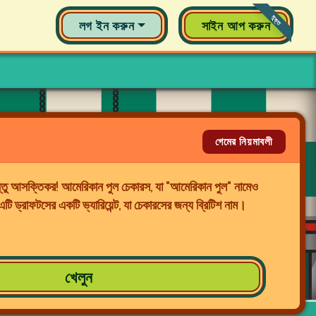
মুক্ত
লগ ইন করুন
সাইন আপ করুন
গেমের নিয়মাবলী
্তু আসক্তিকর! আমেরিকান পুল চেকারস, যা "আমেরিকান পুল" নামেও
এটি ড্রাফটসের একটি ভ্যারিয়েন্ট, যা চেকারসের জন্য ব্রিটিশ নাম।
খেলুন