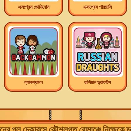
এক্সপ্রেস ডোমিনোস
এক্সপ্রেস পারচেসি
ব্যাকগ্যামন
রাশিয়ান ড্রাফটস
ের পুল চেকারসে কৌশলগত রোমাঞ্চে নিজেকে ডুব