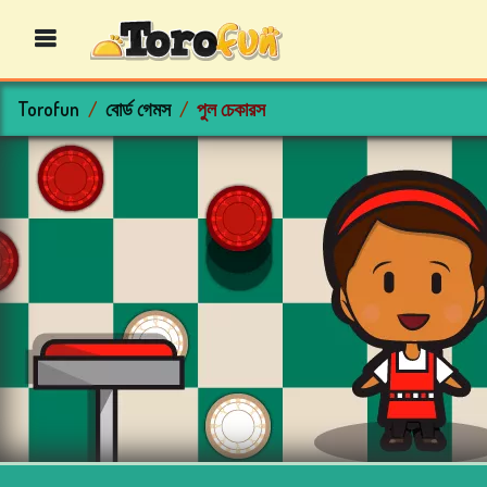
Torofun
বোর্ড গেমস
পুল চেকারস
বিংগো
গেমস
ক্যাসিনো
গেমস
কার্ড
গেমস