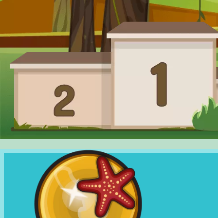
ইন
করুন
দোকান
র‌্যাঙ্কিং
ভাষা
পরিবর্তন
করুন