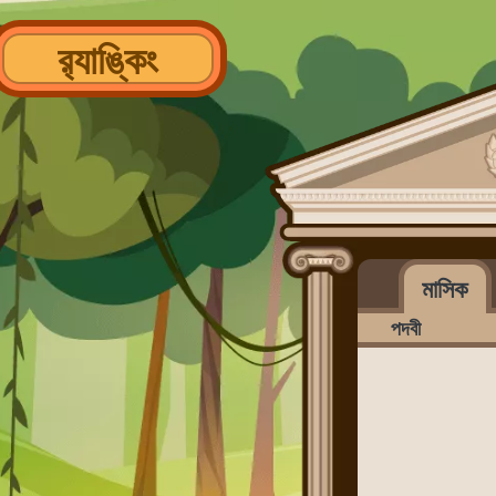
র‌্যাঙ্কিং
মাসিক
পদবী