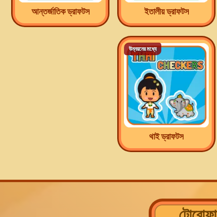
আন্তর্জাতিক ড্রাফটস
ইতালীয় ড্রাফটস
উন্নয়নের মধ্যে
থাই ড্রাফটস
টোরোফান