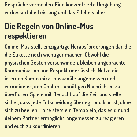
Gespräche vermeiden. Eine konzentrierte Umgebung
verbessert die Leistung und das Erlebnis aller.
Die Regeln von Online-Mus
respektieren
Online-Mus stellt einzigartige Herausforderungen dar, die
die Etikette noch wichtiger machen. Obwohl die
physischen Gesten verschwinden, bleiben angebrachte
Kommunikation und Respekt unerlässlich. Nutze die
internen Kommunikationskanäle angemessen und
vermeide es, den Chat mit unnötigen Nachrichten zu
überfluten. Spiele mit Bedacht auf die Zeit und stelle
sicher, dass jede Entscheidung überlegt und klar ist, ohne
sich zu beeilen. Halte stets ein Tempo ein, das es dir und
deinem Partner ermöglicht, angemessen zu reagieren
und euch zu koordinieren
.