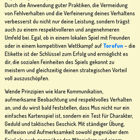
Durch die Anwendung guter Praktiken, die Vermeidung
von Fehlverhalten und die Verfeinerung deines Verhaltens
verbesserst du nicht nur deine Leistung, sondern trägst
auch zu einem respektvolleren und angenehmeren
Umfeld bei. Egal, ob in einem lokalen Spiel mit Freunden
oder in einem kompetitiven Wettkampf auf
Torofun
– die
Etikette ist der Schlüssel zum Erfolg und ermöglicht es
dir, die sozialen Feinheiten des Spiels gekonnt zu
meistern und gleichzeitig deinen strategischen Vorteil
voll auszuschöpfen.
Wende Prinzipien wie klare Kommunikation,
aufmerksame Beobachtung und respektvolles Verhalten
an, und du wirst bald feststellen, dass Mus nicht nur ein
einfaches Kartenspiel ist, sondern ein Test für Charakter,
Geduld und taktisches Geschick. Mit ständiger Übung,
Reflexion und Aufmerksamkeit sowohl gegenüber dem