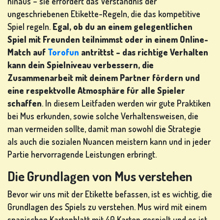
hinaus – sie erfordert das Verständnis der
ungeschriebenen Etikette-Regeln, die das kompetitive
Spiel regeln.
Egal, ob du an einem gelegentlichen
Spiel mit Freunden teilnimmst oder in einem Online-
ANDERE
Match auf
Torofun
antrittst – das richtige Verhalten
SPIELE
kann dein Spielniveau verbessern, die
Zusammenarbeit mit deinem Partner fördern und
eine respektvolle Atmosphäre für alle Spieler
POKERSPIELE
schaffen
. In diesem Leitfaden werden wir gute Praktiken
bei Mus erkunden, sowie solche Verhaltensweisen, die
SPIELAUTOMATENSPIELE
man vermeiden sollte, damit man sowohl die Strategie
als auch die sozialen Nuancen meistern kann und in jeder
er-
Partie hervorragende Leistungen erbringt.
Die Grundlagen von Mus verstehen
Bevor wir uns mit der Etikette befassen, ist es wichtig, die
REGISTRIERE
Grundlagen des Spiels zu verstehen. Mus wird mit einem
DICH
spanischen Kartenblatt mit 40 Karten gespielt und es ist