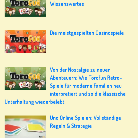
Wissenswertes
Die meistgespielten Casinospiele
Von der Nostalgie zu neuen
Abenteuern: Wie Torofun Retro-
Spiele für moderne Familien neu
interpretiert und so die klassische
Unterhaltung wiederbelebt
Uno Online Spielen: Vollständige
Regeln & Strategie