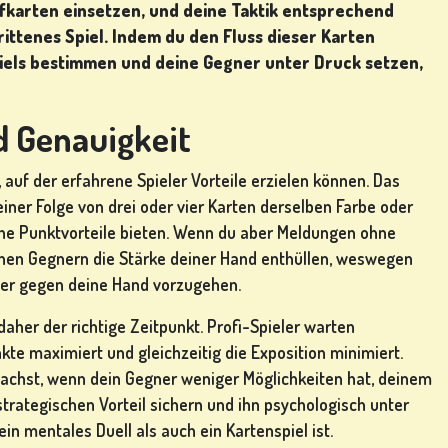
fkarten einsetzen, und deine Taktik entsprechend
rittenes Spiel. Indem du den Fluss dieser Karten
piels bestimmen und deine Gegner unter Druck setzen,
d Genauigkeit
 auf der erfahrene Spieler Vorteile erzielen können. Das
iner Folge von drei oder vier Karten derselben Farbe oder
che Punktvorteile bieten. Wenn du aber Meldungen ohne
inen Gegnern die Stärke deiner Hand enthüllen, weswegen
mer gegen deine Hand vorzugehen.
daher der richtige Zeitpunkt. Profi-Spieler warten
te maximiert und gleichzeitig die Exposition minimiert.
achst, wenn dein Gegner weniger Möglichkeiten hat, deinem
trategischen Vorteil sichern und ihn psychologisch unter
in mentales Duell als auch ein Kartenspiel ist.