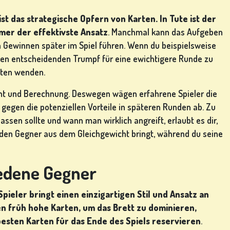
st das strategische Opfern von Karten. In Tute ist der
mmer der effektivste Ansatz
. Manchmal kann das Aufgeben
 Gewinnen später im Spiel führen. Wenn du beispielsweise
inen entscheidenden Trumpf für eine ewichtigere Runde zu
sten wenden.
icht und Berechnung. Deswegen wägen erfahrene Spieler die
 gegen die potenziellen Vorteile in späteren Runden ab. Zu
sen sollte und wann man wirklich angreift, erlaubt es dir,
 den Gegner aus dem Gleichgewicht bringt, während du seine
edene Gegner
pieler bringt einen einzigartigen Stil und Ansatz an
len früh hohe Karten, um das Brett zu dominieren,
besten Karten für das Ende des Spiels reservieren
.