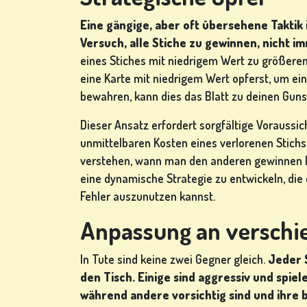
Eine gängige, aber oft übersehene Taktik i
Versuch, alle Stiche zu gewinnen, nicht i
eines Stiches mit niedrigem Wert zu größeren
eine Karte mit niedrigem Wert opferst, um e
bewahren, kann dies das Blatt zu deinen Gun
Dieser Ansatz erfordert sorgfältige Vorauss
unmittelbaren Kosten eines verlorenen Stichs
verstehen, wann man den anderen gewinnen las
eine dynamische Strategie zu entwickeln, die
Fehler auszunutzen kannst.
Anpassung an verschi
In Tute sind keine zwei Gegner gleich.
Jeder S
den Tisch. Einige sind aggressiv und spie
während andere vorsichtig sind und ihre 