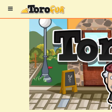
Zum
Inhalt
springen
BINGOSPIELE
CASINO-
SPIELE
KARTENSPIELE
LOTTERIESPIELE