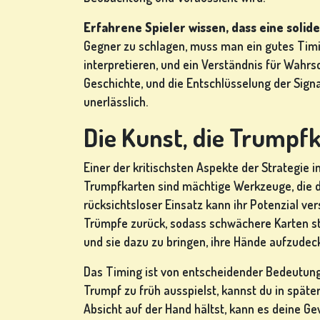
Erfahrene Spieler wissen, dass eine solid
Gegner zu schlagen, muss man ein gutes Timin
interpretieren, und ein Verständnis für Wahrs
Geschichte, und die Entschlüsselung der Signa
LOGGE
unerlässlich.
DICH
EIN
Die Kunst, die Trumpf
Einer der kritischsten Aspekte der Strategie i
SHOP
Trumpfkarten sind mächtige Werkzeuge, die d
rücksichtsloser Einsatz kann ihr Potenzial ve
RANGLISTE
Trümpfe zurück, sodass schwächere Karten s
und sie dazu zu bringen, ihre Hände aufzudec
SPRACHE
Das Timing ist von entscheidender Bedeutun
WECHSELN
Trumpf zu früh ausspielst, kannst du in spät
Absicht auf der Hand hältst, kann es deine 