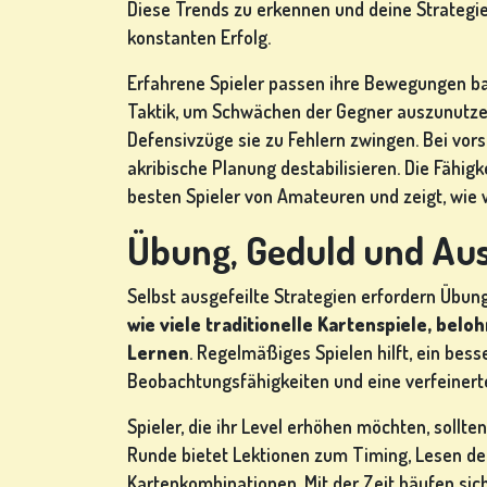
Diese Trends zu erkennen und deine Strategi
konstanten Erfolg.
Erfahrene Spieler passen ihre Bewegungen b
Taktik, um Schwächen der Gegner auszunutzen.
Defensivzüge sie zu Fehlern zwingen. Bei vor
akribische Planung destabilisieren. Die Fähigk
besten Spieler von Amateuren und zeigt, wie w
Übung, Geduld und Au
Selbst ausgefeilte Strategien erfordern Übun
wie viele traditionelle Kartenspiele, belo
Lernen
. Regelmäßiges Spielen hilft, ein bess
Beobachtungsfähigkeiten und eine verfeinerte 
Spieler, die ihr Level erhöhen möchten, sollt
Runde bietet Lektionen zum Timing, Lesen d
Kartenkombinationen. Mit der Zeit häufen sic