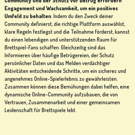
Community und der Schutz vor Betrug erfordern
Engagement und Wachsamkeit, um ein positives
Umfeld zu behalten
. Indem du den Zweck deiner
Community definierst, die richtige Plattform auswählst,
klare Regeln festlegst und die Teilnahme förderst, kannst
du einen lebendigen und unterstützenden Raum für
Brettspiel-Fans schaffen. Gleichzeitig sind das
Informieren über häufige Betrügereien, der Schutz
persönlicher Daten und das Melden verdächtiger
Aktivitäten entscheidende Schritte, um ein sicheres und
angenehmes Online-Spielerlebnis zu gewährleisten.
Zusammen können diese Bemühungen dabei helfen, eine
dynamische Online-Community aufzubauen, die von
Vertrauen, Zusammenarbeit und einer gemeinsamen
Leidenschaft für Brettspiele lebt.