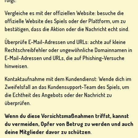
folgt:
Vergleiche es mit der offiziellen Website: besuche die
offizielle Website des Spiels oder der Plattform, um zu
bestätigen, dass die Aktion oder die Nachricht echt sind.
Überprüfe E-Mail-Adressen und URLs: achte auf kleine
Rechtschreibfehler oder ungewöhnliche Domainnamen in
E-Mail-Adressen und URLs, die auf Phishing-Versuche
hinweisen.
Kontaktaufnahme mit dem Kundendienst: Wende dich im
Zweifelsfall an das Kundensupport-Team des Spiels, um
die Echtheit des Angebots oder der Nachricht zu
überprüfen.
Wenn du diese Vorsichtsmaßnahmen triffst, kannst
du vermeiden, Opfer von Betrug zu werden und auch
deine Mitglieder davor zu schützen
.