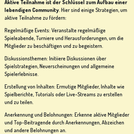
Aktive Teilnahme ist der Schlüssel zum Aufbau einer
lebendigen Community
. Hier sind einige Strategien, um
aktive Teilnahme zu fördern:
Regelmäßige Events: Veranstalte regelmäßige
Spieleabende, Turniere und Herausforderungen, um die
Mitglieder zu beschäftigen und zu begeistern.
Diskussionsthemen: Initiiere Diskussionen über
Spielstrategien, Neuerscheinungen und allgemeine
Spielerlebnisse.
Erstellung von Inhalten: Ermutige Mitglieder, Inhalte wie
Spielberichte, Tutorials oder Live-Streams zu erstellen
und zu teilen.
Anerkennung und Belohnungen: Erkenne aktive Mitglieder
und Top-Beitragende durch Anerkennungen, Abzeichen
und andere Belohnungen an.