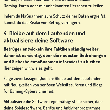
Gaming-Foren oder mit unbekannten Personen zu teilen.
Indem du Maßnahmen zum Schutz deiner Daten ergreifst,
kannst du das Risiko von Betrug verringern.
4. Bleibe auf dem Laufenden und
aktualisiere deine Software
Betrüger entwickeln ihre Taktiken ständig weiter,
daher ist es wichtig, über die neuesten Bedrohungen
und Sicherheitsmaßnahmen informiert zu bleiben
.
Hier zeigen wir, wie es geht:
Folge zuverlässigen Quellen: Bleibe auf dem Laufenden
mit Neuigkeiten von seriösen Websites, Foren und Blogs
für Gaming-Cybersicherheit.
Aktualisiere die Software regelmäßig: stelle sicher, dass
deine Spielesoftware, Geräte und Antivirenprogramme