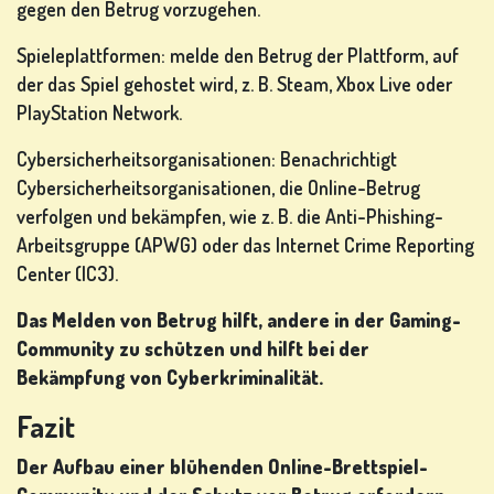
gegen den Betrug vorzugehen.
Spieleplattformen: melde den Betrug der Plattform, auf
der das Spiel gehostet wird, z. B. Steam, Xbox Live oder
PlayStation Network.
Cybersicherheitsorganisationen: Benachrichtigt
Cybersicherheitsorganisationen, die Online-Betrug
verfolgen und bekämpfen, wie z. B. die Anti-Phishing-
Arbeitsgruppe (APWG) oder das Internet Crime Reporting
Center (IC3).
Das Melden von Betrug hilft, andere in der Gaming-
Community zu schützen und hilft bei der
Bekämpfung von Cyberkriminalität.
Fazit
Der Aufbau einer blühenden Online-Brettspiel-