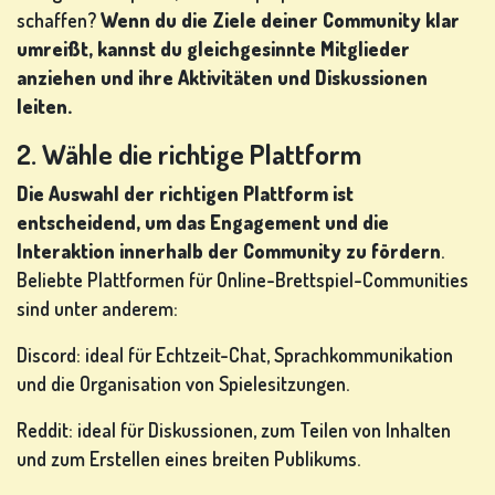
schaffen?
Wenn du die Ziele deiner Community klar
umreißt, kannst du gleichgesinnte Mitglieder
anziehen und ihre Aktivitäten und Diskussionen
leiten.
LOGGE
DICH
2. Wähle die richtige Plattform
EIN
Die Auswahl der richtigen Plattform ist
entscheidend, um das Engagement und die
Interaktion innerhalb der Community zu fördern
.
SHOP
Beliebte Plattformen für Online-Brettspiel-Communities
sind unter anderem:
RANGLISTE
Discord: ideal für Echtzeit-Chat, Sprachkommunikation
SPRACHE
und die Organisation von Spielesitzungen.
WECHSELN
Reddit: ideal für Diskussionen, zum Teilen von Inhalten
und zum Erstellen eines breiten Publikums.