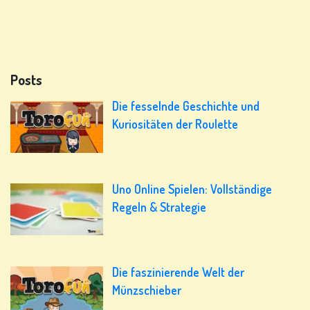
Posts
Die fesselnde Geschichte und
Kuriositäten der Roulette
Uno Online Spielen: Vollständige
Regeln & Strategie
Die faszinierende Welt der
Münzschieber