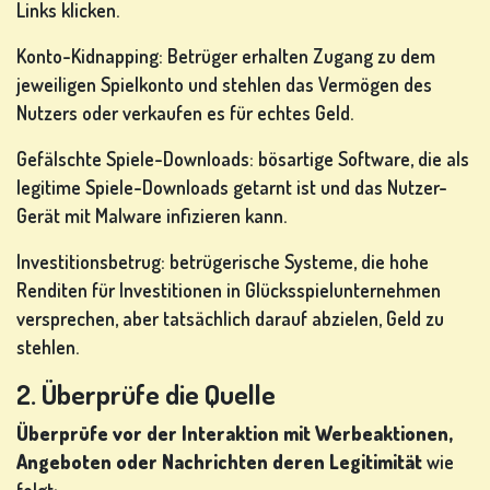
Links klicken.
Konto-Kidnapping: Betrüger erhalten Zugang zu dem
jeweiligen Spielkonto und stehlen das Vermögen des
Nutzers oder verkaufen es für echtes Geld.
Gefälschte Spiele-Downloads: bösartige Software, die als
legitime Spiele-Downloads getarnt ist und das Nutzer-
Gerät mit Malware infizieren kann.
Investitionsbetrug: betrügerische Systeme, die hohe
Renditen für Investitionen in Glücksspielunternehmen
versprechen, aber tatsächlich darauf abzielen, Geld zu
stehlen.
2. Überprüfe die Quelle
Überprüfe vor der Interaktion mit Werbeaktionen,
Angeboten oder Nachrichten deren Legitimität
wie