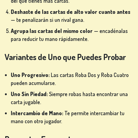
del que tienes más cartas.
Deshaste de las cartas de alto valor cuanto antes
— te penalizarán si un rival gana.
Agrupa las cartas del mismo color
— encadénalas
para reducir tu mano rápidamente.
Variantes de Uno que Puedes Probar
Uno Progresivo:
Las cartas Roba Dos y Roba Cuatro
pueden acumularse.
Uno Sin Piedad:
Siempre robas hasta encontrar una
carta jugable.
Intercambio de Mano:
Te permite intercambiar tu
mano con otro jugador.