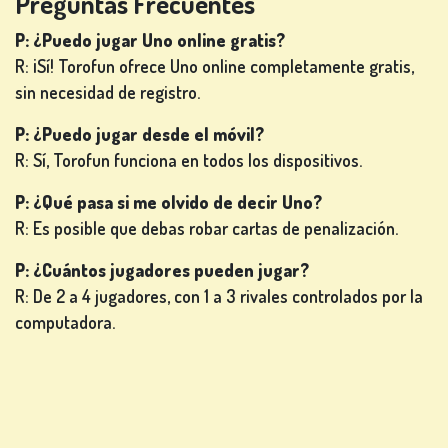
Preguntas Frecuentes
P: ¿Puedo jugar Uno online gratis?
R: ¡Sí! Torofun ofrece Uno online completamente gratis,
sin necesidad de registro.
P: ¿Puedo jugar desde el móvil?
R: Sí, Torofun funciona en todos los dispositivos.
P: ¿Qué pasa si me olvido de decir Uno?
R: Es posible que debas robar cartas de penalización.
P: ¿Cuántos jugadores pueden jugar?
R: De 2 a 4 jugadores, con 1 a 3 rivales controlados por la
computadora.