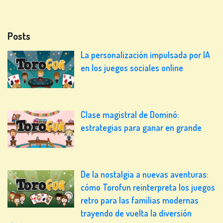
Posts
La personalización impulsada por IA
en los juegos sociales online
Clase magistral de Dominó:
estrategias para ganar en grande
De la nostalgia a nuevas aventuras:
cómo Torofun reinterpreta los juegos
retro para las familias modernas
trayendo de vuelta la diversión