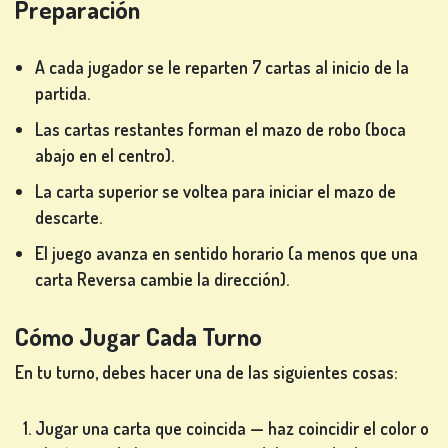
Preparación
MESA
A cada jugador se le reparten 7 cartas al inicio de la
partida.
OTROS
Las cartas restantes forman el mazo de robo (boca
JUEGOS
abajo en el centro).
La carta superior se voltea para iniciar el mazo de
descarte.
El juego avanza en sentido horario (a menos que una
JUEGOS
carta Reversa cambie la dirección).
DE
PÓKER
Cómo Jugar Cada Turno
En tu turno, debes hacer una de las siguientes cosas:
Jugar una carta que coincida — haz coincidir el color o
JUEGOS DE