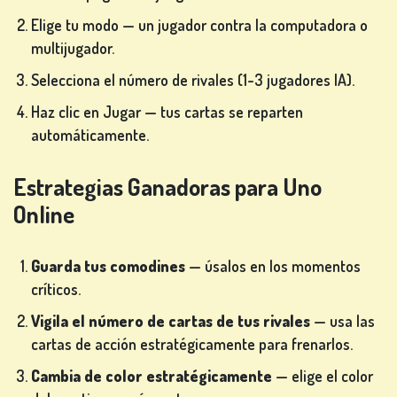
Elige tu modo — un jugador contra la computadora o
multijugador.
Selecciona el número de rivales (1-3 jugadores IA).
Haz clic en Jugar — tus cartas se reparten
automáticamente.
Estrategias Ganadoras para Uno
Online
Guarda tus comodines
— úsalos en los momentos
críticos.
Vigila el número de cartas de tus rivales
— usa las
cartas de acción estratégicamente para frenarlos.
Cambia de color estratégicamente
— elige el color