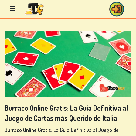
Saltar
al
contenido
JUEGOS
DE
BINGO
JUEGOS
Burraco Online Gratis: La Guía Definitiva al
DE
Juego de Cartas más Querido de Italia
CASINO
Burraco Online Gratis: La Guía Definitiva al Juego de