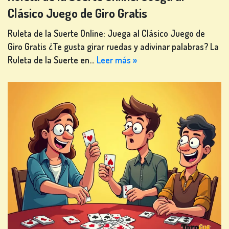
Clásico Juego de Giro Gratis
Ruleta de la Suerte Online: Juega al Clásico Juego de
Giro Gratis ¿Te gusta girar ruedas y adivinar palabras? La
Ruleta de la Suerte en…
Leer más »