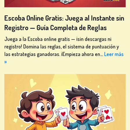
Escoba Online Gratis: Juega al Instante sin
Registro — Guía Completa de Reglas
Juega a la Escoba online gratis — ¡sin descargas ni
registro! Domina las reglas, el sistema de puntuación y
las estrategias ganadoras. ¡Empieza ahora en…
Leer más
»