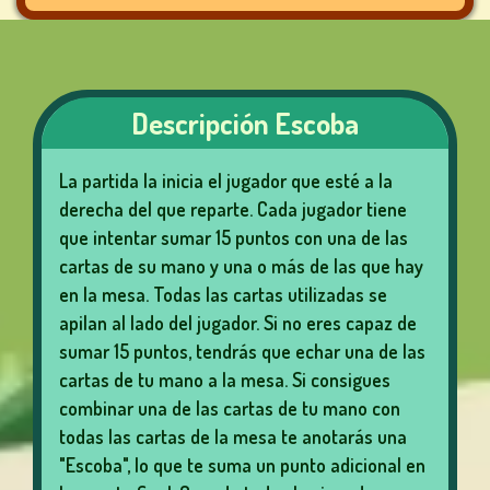
DE
CARTAS
Descripción Escoba
JUEGOS
DE
La partida la inicia el jugador que esté a la
LOTERÍA
derecha del que reparte. Cada jugador tiene
que intentar sumar 15 puntos con una de las
cartas de su mano y una o más de las que hay
en la mesa. Todas las cartas utilizadas se
JUEGOS
apilan al lado del jugador. Si no eres capaz de
DE
sumar 15 puntos, tendrás que echar una de las
MESA
cartas de tu mano a la mesa. Si consigues
combinar una de las cartas de tu mano con
todas las cartas de la mesa te anotarás una
OTROS
"Escoba", lo que te suma un punto adicional en
JUEGOS