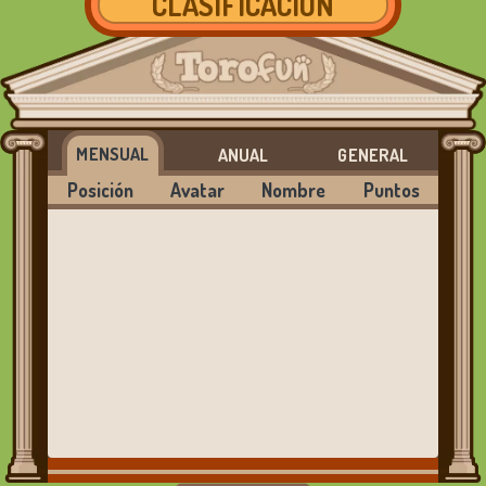
CLASIFICACIÓN
CONÉCTATE
MENSUAL
ANUAL
GENERAL
TIENDA
Posición
Avatar
Nombre
Puntos
CLASIFICACIÓN
CAMBIAR
IDIOMA