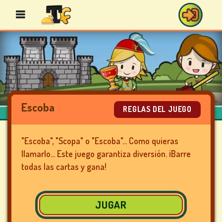
JUEGOS
DE
BINGO
Escoba
REGLAS DEL JUEGO
JUEGOS
"Escoba", "Scopa" o "Escoba"... Como quieras
DE
llamarlo... Este juego garantiza diversión. ¡Barre
CASINO
todas las cartas y gana!
JUGAR
JUEGOS