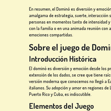
TRAGAPERRAS
En resumen, el Dominó es diversión y emoción
de
amalgama de estrategia, suerte, interacción so
ios
personas en momentos tanto de intensidad y e
con la familia o en una animada reunión con
emociones compartidas.
REGÍSTRATE
Sobre el juego de Dom
CONÉCTATE
Introducción Histórica
El dominó es diversión y emoción desde los pr
TIENDA
extensión de los dados, se cree que tiene raíc
versión moderna que conocemos no llegó a Eur
italianos. Su adopción y amor en regiones de
CLASIFICACIÓN
Puerto Rico y Cuba, es indiscutible.
CAMBIAR
Elementos del Juego
IDIOMA