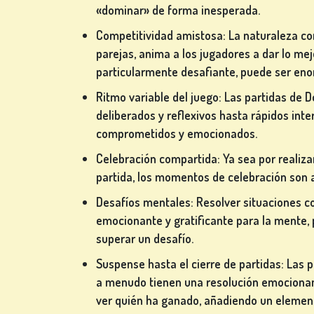
DE
«dominar» de forma inesperada.
MESA
Competitividad amistosa: La naturaleza co
parejas, anima a los jugadores a dar lo me
particularmente desafiante, puede ser eno
OTROS
Ritmo variable del juego: Las partidas de
JUEGOS
deliberados y reflexivos hasta rápidos int
comprometidos y emocionados.
Celebración compartida: Ya sea por realiz
partida, los momentos de celebración son
JUEGOS
Desafíos mentales: Resolver situaciones c
DE
emocionante y gratificante para la mente,
PÓKER
superar un desafío.
Suspense hasta el cierre de partidas: Las 
a menudo tienen una resolución emocionant
ver quién ha ganado, añadiendo un element
JUEGOS DE