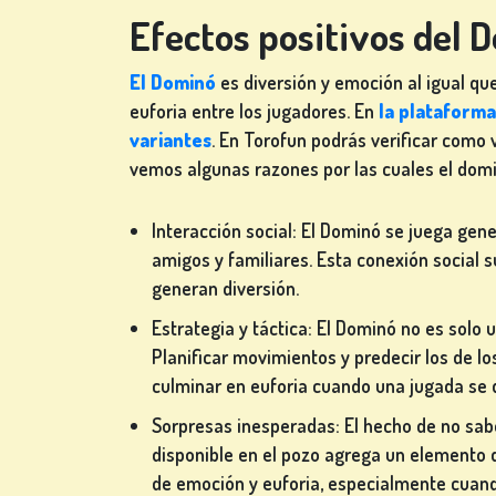
Efectos positivos del 
El Dominó
es diversión y emoción al igual q
JUEGOS
euforia entre los jugadores. En
la plataform
DE
variantes
. En Torofun podrás verificar como
CARTAS
vemos algunas razones por las cuales el domin
Interacción social: El Dominó se juega gen
amigos y familiares. Esta conexión social 
JUEGOS
generan diversión.
DE
Estrategia y táctica: El Dominó no es solo 
LOTERÍA
Planificar movimientos y predecir los de 
culminar en euforia cuando una jugada se 
Sorpresas inesperadas: El hecho de no sabe
disponible en el pozo agrega un elemento d
JUEGOS
de emoción y euforia, especialmente cuand