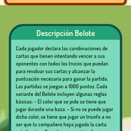
DE
CARTAS
Descripción Belote
JUEGOS
DE
Cada jugador declara las combinaciones de
LOTERÍA
cartas que tienen intentando vencer a sus
oponentes con todos los trucos que puedan
para revaluar sus cartas y alcanzar la
puntuación necesaria para ganar la partida.
JUEGOS
Las partidas se juegan a 1000 puntos. Cada
DE
variante del Belote incluyen algunas reglas
MESA
básicas: - El color que se pide se tiene que
jugar durante una baza. - Si no se puede jugar
dicho color, se tiene que jugar un triunfo a no
OTROS
ser que tu compañero haya jugado la carta
JUEGOS