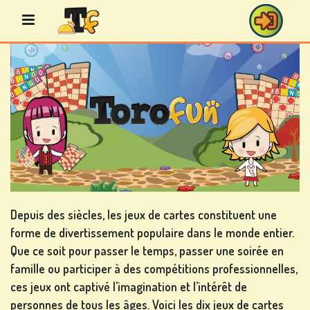
Aller
au
contenu
JEUX
DE
BINGO
Depuis des siècles, les jeux de cartes constituent une
forme de divertissement populaire dans le monde entier.
JEUX
Que ce soit pour passer le temps, passer une soirée en
DE
famille ou participer à des compétitions professionnelles,
CASINO
ces jeux ont captivé l’imagination et l’intérêt de
personnes de tous les âges. Voici les dix jeux de cartes