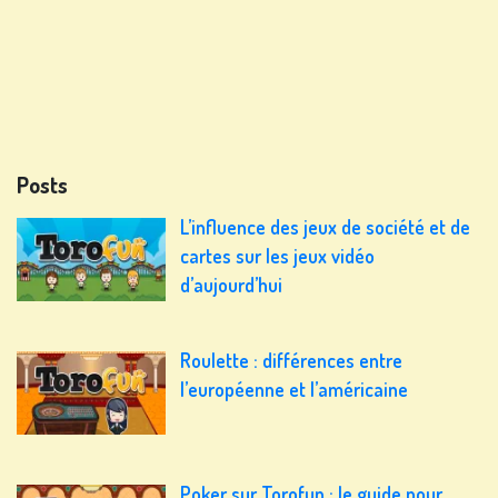
Posts
L’influence des jeux de société et de
cartes sur les jeux vidéo
d’aujourd’hui
Roulette : différences entre
l’européenne et l’américaine
Poker sur Torofun : le guide pour