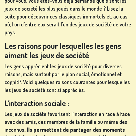
pour vous. Vous êtes-vous déjà demandé quels sont les
jeux de société les plus joués dans le monde ? Lisez la
suite pour découvrir ces classiques immortels et, au cas
JEUX
où, l’un d’entre eux serait l’un des jeux de société de votre
DE
pays.
CARTES
Les raisons pour lesquelles les gens
aiment les jeux de société
Les gens apprécient les jeux de société pour diverses
JEUX DE
raisons, mais surtout par le plan social, émotionnel et
LOTERIE
cognitif. Voici quelques raisons courantes pour lesquelles
les jeux de société sont si appréciés.
L’interaction sociale :
Les jeux de société favorisent l’interaction en face à face
JEUX DE
avec des amis, des membres de la famille ou même des
SOCIÉTÉ
inconnus
. Ils permettent de partager des moments