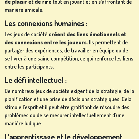
de plaisir et de rire
tout en jouant et en s’affrontant de
manière amicale.
AUTRES
Les connexions humaines :
JEUX
Les jeux de société
créent des liens émotionnels et
des connexions entre les joueurs.
Ils permettent de
partager des expériences, de travailler en équipe ou de
se livrer à une saine compétition, ce qui renforce les liens
JEUX
entre les participants.
DE
Le défi intellectuel :
POKER
De nombreux jeux de société exigent de la stratégie, de la
planification et une prise de décisions stratégiques. Cela
stimule l’esprit et il peut être gratifiant de résoudre des
problèmes ou de se mesurer intellectuellement d’une
manière ludique.
JEUX DE
L’apprentissage et le développement