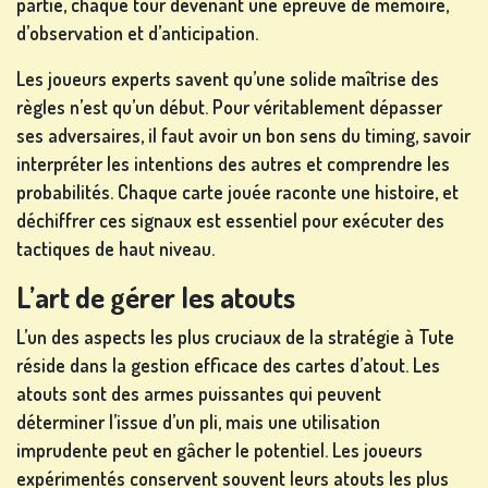
partie, chaque tour devenant une épreuve de mémoire,
d’observation et d’anticipation.
AUTRES
Les joueurs experts savent qu’une solide maîtrise des
JEUX
règles n’est qu’un début. Pour véritablement dépasser
ses adversaires, il faut avoir un bon sens du timing, savoir
interpréter les intentions des autres et comprendre les
probabilités. Chaque carte jouée raconte une histoire, et
déchiffrer ces signaux est essentiel pour exécuter des
JEUX
tactiques de haut niveau.
DE
POKER
L’art de gérer les atouts
L’un des aspects les plus cruciaux de la stratégie à Tute
réside dans la gestion efficace des cartes d’atout. Les
atouts sont des armes puissantes qui peuvent
déterminer l’issue d’un pli, mais une utilisation
imprudente peut en gâcher le potentiel. Les joueurs
JEUX DE
expérimentés conservent souvent leurs atouts les plus