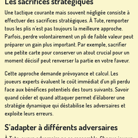
Les sacrifices stratégiques
Une tactique courante mais souvent négligée consiste à
effectuer des sacrifices stratégiques. À Tute, remporter
tous les plis n’est pas toujours la meilleure approche.
Parfois, perdre volontairement un pli de faible valeur peut
préparer un gain plus important. Par exemple, sacrifier
une petite carte pour conserver un atout crucial pour un
moment décisif peut renverser la partie en votre faveur.
Cette approche demande prévoyance et calcul. Les
joueurs experts évaluent le coût immédiat d’un pli perdu
face aux bénéfices potentiels des tours suivants. Savoir
quand céder et quand attaquer permet d’élaborer une
stratégie dynamique qui déstabilise les adversaires et
exploite leurs erreurs.
S’adapter à différents adversaires