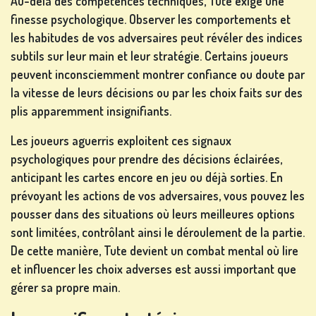
Au-delà des compétences techniques, Tute exige une
finesse psychologique. Observer les comportements et
les habitudes de vos adversaires peut révéler des indices
subtils sur leur main et leur stratégie. Certains joueurs
peuvent inconsciemment montrer confiance ou doute par
la vitesse de leurs décisions ou par les choix faits sur des
plis apparemment insignifiants.
Les joueurs aguerris exploitent ces signaux
psychologiques pour prendre des décisions éclairées,
anticipant les cartes encore en jeu ou déjà sorties. En
prévoyant les actions de vos adversaires, vous pouvez les
pousser dans des situations où leurs meilleures options
sont limitées, contrôlant ainsi le déroulement de la partie.
De cette manière, Tute devient un combat mental où lire
et influencer les choix adverses est aussi important que
gérer sa propre main.