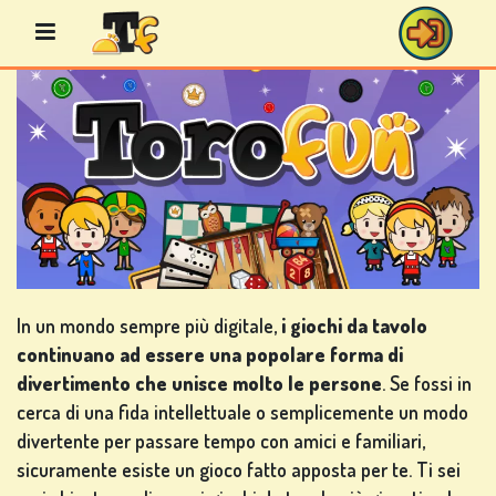
Vai
al
contenuto
GIOCHI
DI
BINGO
In un mondo sempre più digitale,
i giochi da tavolo
continuano ad essere una popolare forma di
GIOCHI
divertimento che unisce molto le persone
. Se fossi in
DA
cerca di una fida intellettuale o semplicemente un modo
CASINÒ
divertente per passare tempo con amici e familiari,
sicuramente esiste un gioco fatto apposta per te. Ti sei