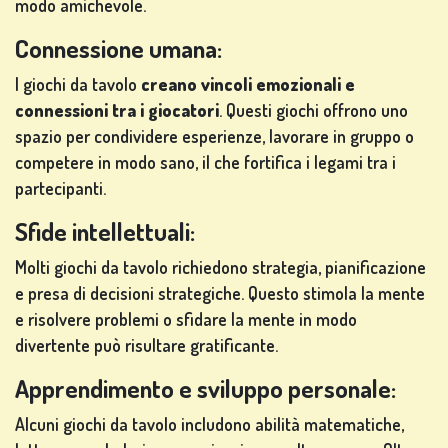
modo amichevole.
TAVOLO
Connessione umana:
I giochi da tavolo
creano vincoli emozionali e
connessioni tra i giocatori
. Questi giochi offrono uno
ALTRI
spazio per condividere esperienze, lavorare in gruppo o
GIOCHI
competere in modo sano, il che fortifica i legami tra i
partecipanti.
Sfide intellettuali:
GIOCHI
Molti giochi da tavolo richiedono strategia, pianificazione
DI
e presa di decisioni strategiche. Questo stimola la mente
POKER
e risolvere problemi o sfidare la mente in modo
divertente può risultare gratificante.
Apprendimento e sviluppo personale:
Alcuni giochi da tavolo includono abilità matematiche,