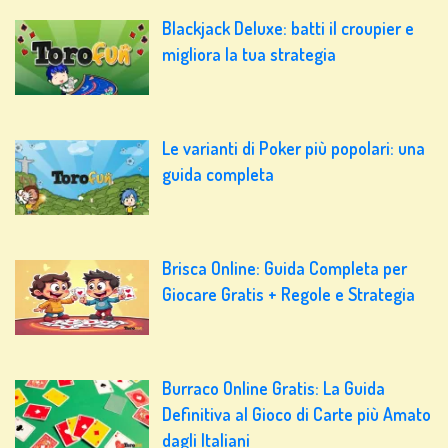
Blackjack Deluxe: batti il croupier e
migliora la tua strategia
Le varianti di Poker più popolari: una
guida completa
Brisca Online: Guida Completa per
Giocare Gratis + Regole e Strategia
Burraco Online Gratis: La Guida
Definitiva al Gioco di Carte più Amato
dagli Italiani