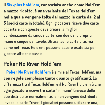
Il
Six-plus Hold ‘em
, conosciuto anche come Hold’em
a mazzo ridotto, è una variante del Texas Hold’em
nella quale vengono tolte dal mazzo le carte dal 2 al
5
(sedici carte in totale). Ogni giocatore riceve due carte
coperte e con queste deve creare la miglior
combinazione da cinque carte, con due della propria
mano e cinque del tavolo. Gli assi sono carte alte, ma
come nel Texas Hold’em, possono essere usate sia per
giocate alte che basse.
Poker No River Hold ‘em
Il
Poker No River Hold ’em
è simile al Texas Hold’em,
ma
con regole complesse tanto quanto gratificanti.
La
differenza tra il Texas Hold’em e il No River Hold’em è che
ogni giocatore riceve tre carte “in mano” (invece delle
due distribuite normalmente) e non vengono distribuite
invece le carte “river”. I giocatori possono utilizzare una,