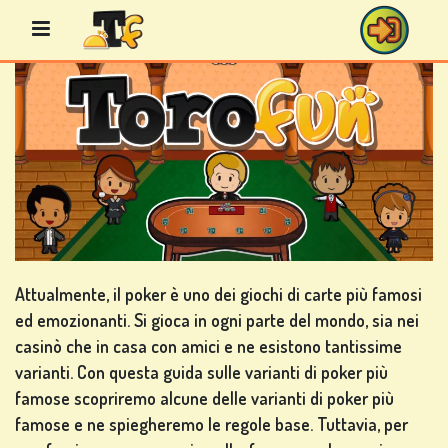
Vai
al
contenuto
GIOCHI
DI
BINGO
Attualmente, il poker è uno dei giochi di carte più famosi
ed emozionanti. Si gioca in ogni parte del mondo, sia nei
GIOCHI
casinò che in casa con amici e ne esistono tantissime
DA
varianti. Con questa guida sulle varianti di poker più
CASINÒ
famose scopriremo alcune delle varianti di poker più
famose e ne spiegheremo le regole base. Tuttavia, per