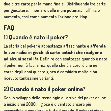
due o tre carte per la mano finale. Distribuendo tre carte
per giocatore, il numero delle mani potenziali all’inizio
aumenta, così come aumenta l’azione pre-flop
FAQ
1) Quando è nato il poker?
La storia del poker è abbastanza affascinante e
affonda
le sue radici in giochi di carte antichi che risalgono
ad alcuni secoli fa
. Definire con esattezza quando è nato
il poker non è facile ma, quello che è sicuro, è che nel
corso degli anni questo gioco è cambiato molto e ha
ricevuto tantissime varianti.
2) Quando è nato il poker online?
Con lo sviluppo delle tecnologie e l’arrivo del poker online
a inizio anni 2000, il gioco è diventato ancora più
accessibile e popolare in tutto il mondo. Il poker si gioca