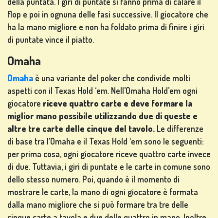
della puntata. I giri di puntate si fanno prima di calare il
CAMBIA
flop e poi in ognuna delle fasi successive. Il giocatore che
LINGUA
ha la mano migliore e non ha foldato prima di finire i giri
di puntate vince il piatto.
Omaha
Omaha
è una variante del poker che condivide molti
aspetti con il Texas Hold ‘em. Nell’Omaha Hold’em ogni
giocatore
riceve quattro carte e deve formare la
miglior mano possibile utilizzando due di queste e
altre tre carte delle cinque del tavolo.
Le differenze
di base tra l’Omaha e il Texas Hold ‘em sono le seguenti:
per prima cosa, ogni giocatore riceve quattro carte invece
di due. Tuttavia, i giri di puntate e le carte in comune sono
dello stesso numero. Poi, quando è il momento di
mostrare le carte, la mano di ogni giocatore è formata
dalla mano migliore che si può formare tra tre delle
cinque carte a tavola e due delle quattro in mano. Inoltre,