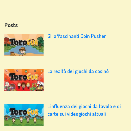
Posts
Gli affascinanti Coin Pusher
La realtà dei giochi da casinò
L’influenza dei giochi da tavolo e di
carte sui videogiochi attuali