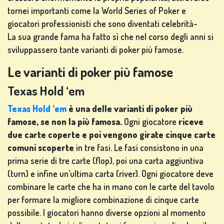
GIOCHI
tornei importanti come la World Series of Poker e
DI
giocatori professionisti che sono diventati celebrità-
SLOT
La sua grande fama ha fatto sì che nel corso degli anni si
MACHI...
sviluppassero tante varianti di poker più famose.
na
Le varianti di poker più famose
nti
Texas Hold ‘em
REGISTRATI
Texas Hold ‘em
è una delle varianti di poker più
famose, se non la più famosa.
Ogni giocatore
riceve
due carte coperte e poi vengono girate cinque carte
ACCEDI
comuni scoperte
in tre fasi. Le fasi consistono in una
prima serie di tre carte (flop), poi una carta aggiuntiva
(turn) e infine un’ultima carta (river). Ogni giocatore deve
NEGOZIO
combinare le carte che ha in mano con le carte del tavolo
per formare la migliore combinazione di cinque carte
CLASSIFICA
possibile. I giocatori hanno diverse opzioni al momento