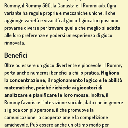
GIOCHI
Rummy, il Rummy 500, la Canasta e il Rummikub. Ogni
DI
variante ha regole proprie e meccaniche uniche, il che
SLOT
aggiunge varietà e vivacità al gioco. I giocatori possono
MACHI...
provarne diverse per trovare quella che meglio si adatta
alle loro preferenze e godersi un’esperienza di gioco
na
rinnovata.
nti
Benefici
REGISTRATI
Oltre ad essere un gioco divertente e piacevole, il Rummy
porta anche numerosi benefici a chi lo pratica.
Migliora
la concentrazione, il ragionamento logico e le abilità
ACCEDI
matematiche, poiché richiede ai giocatori di
analizzare e pianificare le loro mosse.
Inoltre, il
NEGOZIO
Rummy favorisce l’interazione sociale, dato che in genere
si gioca con più persone, il che promuove la
comunicazione, la cooperazione e la competizione
CLASSIFICA
amichevole. Può essere anche un ottimo modo per