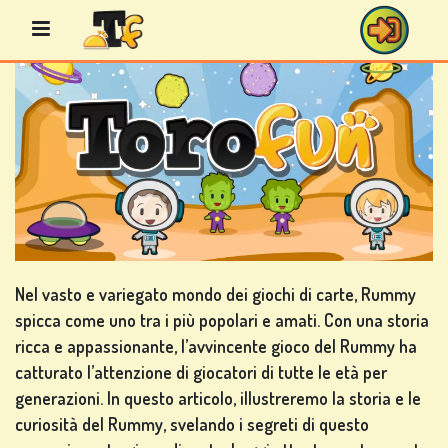
Vai
al
contenuto
GIOCHI
DI
BINGO
Nel vasto e variegato mondo dei giochi di carte, Rummy
spicca come uno tra i più popolari e amati. Con una storia
GIOCHI
ricca e appassionante, l’avvincente gioco del Rummy ha
DA
catturato l’attenzione di giocatori di tutte le età per
CASINÒ
generazioni. In questo articolo, illustreremo la storia e le
curiosità del Rummy, svelando i segreti di questo