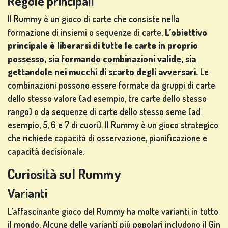
Regole principali
TAVOLO
Il Rummy è un gioco di carte che consiste nella
formazione di insiemi o sequenze di carte.
L’obiettivo
principale è liberarsi di tutte le carte in proprio
ALTRI
possesso, sia formando combinazioni valide, sia
GIOCHI
gettandole nei mucchi di scarto degli avversari.
Le
combinazioni possono essere formate da gruppi di carte
dello stesso valore (ad esempio, tre carte dello stesso
rango) o da sequenze di carte dello stesso seme (ad
esempio, 5, 6 e 7 di cuori). Il Rummy è un gioco strategico
GIOCHI
che richiede capacità di osservazione, pianificazione e
DI
capacità decisionale.
POKER
Curiosità sul Rummy
Varianti
L’affascinante gioco del Rummy ha molte varianti in tutto
il mondo. Alcune delle varianti più popolari includono il Gin