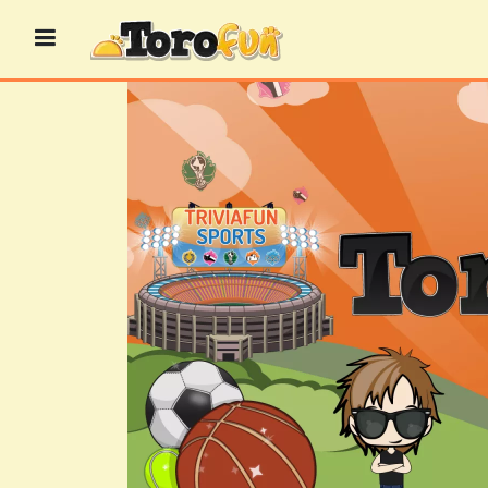
Vai
al
contenuto
GIOCHI
DI
BINGO
GIOCHI
DA
CASINÒ