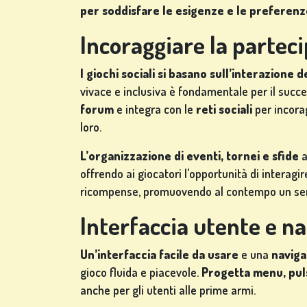
DA
per soddisfare le esigenze e le preferen
TAVOLO
Incoraggiare la partec
I giochi sociali si basano sull’interazione
ALTRI
vivace e inclusiva è fondamentale per il suc
GIOCHI
forum
e integra con le
reti sociali
per incora
loro.
L’organizzazione di eventi, tornei e sfide
a
offrendo ai giocatori l’opportunità di interagi
GIOCHI
ricompense, promuovendo al contempo un sen
DI
Interfaccia utente e n
POKER
Un’interfaccia facile da usare
e una
naviga
gioco fluida e piacevole.
Progetta menu, pulsa
anche per gli utenti alle prime armi.