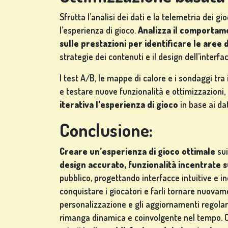
Sfrutta l’analisi dei dati e la telemetria dei
l’esperienza di gioco.
Analizza il comportame
sulle prestazioni per identificare le aree
strategie dei contenuti e il design dell’interfa
I test A/B, le mappe di calore e i sondaggi tra
e testare nuove funzionalità e ottimizzazioni,
iterativa l’esperienza di gioco
in base ai dat
Conclusione:
Creare un’esperienza di gioco ottimale
sui
design accurato, funzionalità incentrate s
pubblico, progettando interfacce intuitive e i
conquistare i giocatori e farli tornare nuovamen
personalizzazione e gli aggiornamenti regolar
rimanga dinamica e coinvolgente nel tempo. C