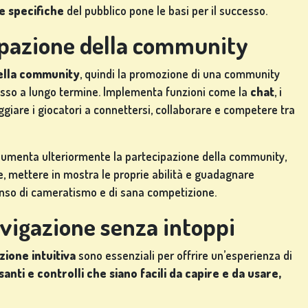
ze specifiche
del pubblico pone le basi per il successo.
ipazione della community
 della community
, quindi la promozione di una community
cesso a lungo termine. Implementa funzioni come la
chat
, i
ggiare i giocatori a connettersi, collaborare e competere tra
umenta ulteriormente la partecipazione della community,
re, mettere in mostra le proprie abilità e guadagnare
so di cameratismo e di sana competizione.
avigazione senza intoppi
zione intuitiva
sono essenziali per offrire un’esperienza di
nti e controlli che siano facili da capire e da usare,