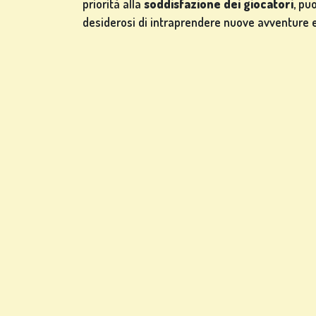
priorità alla
soddisfazione dei giocatori
, pu
desiderosi di intraprendere nuove avventure e 