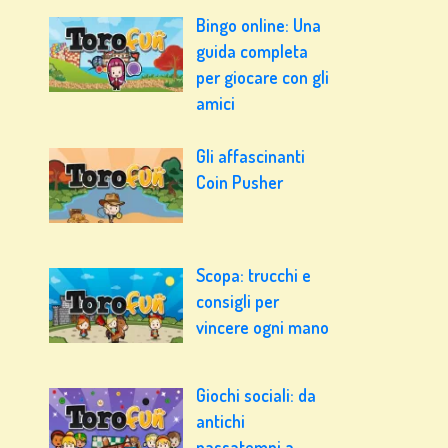
Bingo online: Una
guida completa
per giocare con gli
amici
Gli affascinanti
Coin Pusher
Scopa: trucchi e
consigli per
vincere ogni mano
Giochi sociali: da
antichi
passatempi a