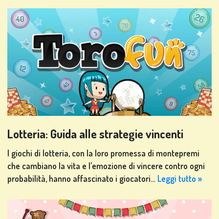
Lotteria: Guida alle strategie vincenti
I giochi di lotteria, con la loro promessa di montepremi
che cambiano la vita e l’emozione di vincere contro ogni
probabilità, hanno affascinato i giocatori…
Leggi tutto »