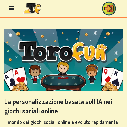
Vai
al
contenuto
GIOCHI
DI
BINGO
GIOCHI
La personalizzazione basata sull’IA nei
DA
giochi sociali online
CASINÒ
Il mondo dei giochi sociali online è evoluto rapidamente