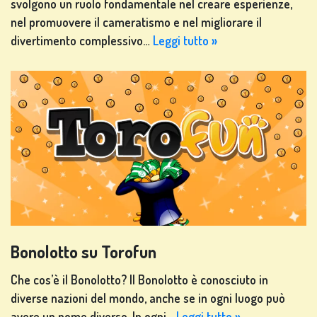
svolgono un ruolo fondamentale nel creare esperienze,
nel promuovere il cameratismo e nel migliorare il
divertimento complessivo…
Leggi tutto »
Bonolotto su Torofun
Che cos’è il Bonolotto? Il Bonolotto è conosciuto in
diverse nazioni del mondo, anche se in ogni luogo può
avere un nome diverso. In ogni…
Leggi tutto »