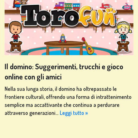
Il domino: Suggerimenti, trucchi e gioco
online con gli amici
Nella sua lunga storia, il domino ha oltrepassato le
frontiere culturali, offrendo una forma di intrattenimento
semplice ma accattivante che continua a perdurare
attraverso generazioni…
Leggi tutto »