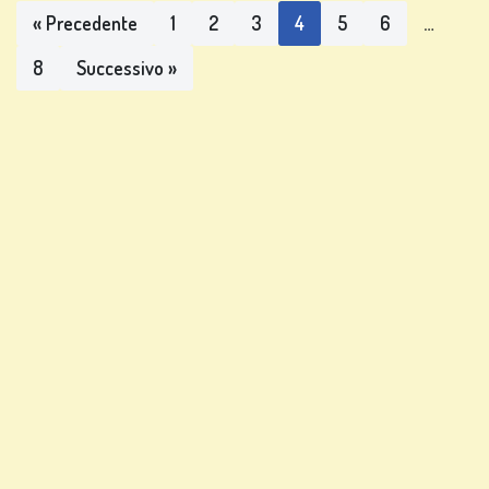
« Precedente
1
2
3
4
5
6
…
8
Successivo »