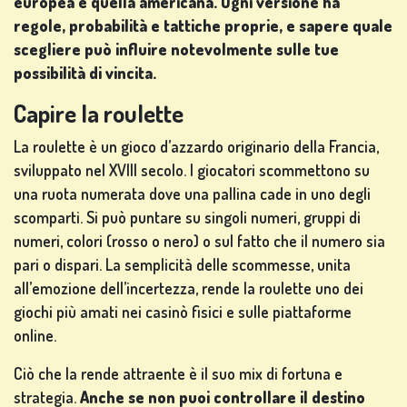
europea e quella americana. Ogni versione ha
regole, probabilità e tattiche proprie, e sapere quale
scegliere può influire notevolmente sulle tue
GIOCHI
possibilità di vincita.
DI
CARTE
Capire la roulette
La roulette è un gioco d’azzardo originario della Francia,
sviluppato nel XVIII secolo. I giocatori scommettono su
una ruota numerata dove una pallina cade in uno degli
GIOCHI
scomparti. Si può puntare su singoli numeri, gruppi di
DELLA
numeri, colori (rosso o nero) o sul fatto che il numero sia
LOTTERIA
pari o dispari. La semplicità delle scommesse, unita
all’emozione dell’incertezza, rende la roulette uno dei
giochi più amati nei casinò fisici e sulle piattaforme
online.
GIOCHI
Ciò che la rende attraente è il suo mix di fortuna e
DA
strategia.
Anche se non puoi controllare il destino