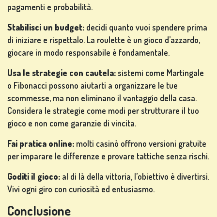
pagamenti e probabilità.
Stabilisci un budget:
decidi quanto vuoi spendere prima
di iniziare e rispettalo. La roulette è un gioco d’azzardo,
giocare in modo responsabile è fondamentale.
Usa le strategie con cautela:
sistemi come Martingale
o Fibonacci possono aiutarti a organizzare le tue
scommesse, ma non eliminano il vantaggio della casa.
Considera le strategie come modi per strutturare il tuo
gioco e non come garanzie di vincita.
Fai pratica online:
molti casinò offrono versioni gratuite
per imparare le differenze e provare tattiche senza rischi.
Goditi il gioco:
al di là della vittoria, l’obiettivo è divertirsi.
Vivi ogni giro con curiosità ed entusiasmo.
Conclusione