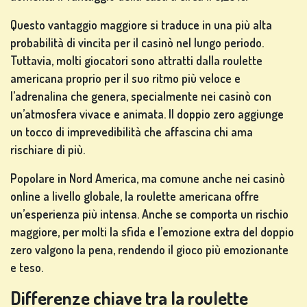
CAMBIA
Questo vantaggio maggiore si traduce in una più alta
LINGUA
probabilità di vincita per il casinò nel lungo periodo.
Tuttavia, molti giocatori sono attratti dalla roulette
americana proprio per il suo ritmo più veloce e
l’adrenalina che genera, specialmente nei casinò con
un’atmosfera vivace e animata. Il doppio zero aggiunge
un tocco di imprevedibilità che affascina chi ama
rischiare di più.
Popolare in Nord America, ma comune anche nei casinò
online a livello globale, la roulette americana offre
un’esperienza più intensa. Anche se comporta un rischio
maggiore, per molti la sfida e l’emozione extra del doppio
zero valgono la pena, rendendo il gioco più emozionante
e teso.
Differenze chiave tra la roulette