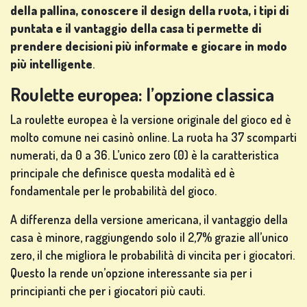
TAVOLO
della pallina, conoscere il design della ruota, i tipi di
puntata e il vantaggio della casa ti permette di
prendere decisioni più informate e giocare in modo
più intelligente
.
ALTRI
Roulette europea: l’opzione classica
GIOCHI
La roulette europea è la versione originale del gioco ed è
molto comune nei casinò online. La ruota ha 37 scomparti
numerati, da 0 a 36. L’unico zero (0) è la caratteristica
principale che definisce questa modalità ed è
GIOCHI
fondamentale per le probabilità del gioco.
DI
POKER
A differenza della versione americana, il vantaggio della
casa è minore, raggiungendo solo il 2,7% grazie all’unico
zero, il che migliora le probabilità di vincita per i giocatori.
Questo la rende un’opzione interessante sia per i
principianti che per i giocatori più cauti.