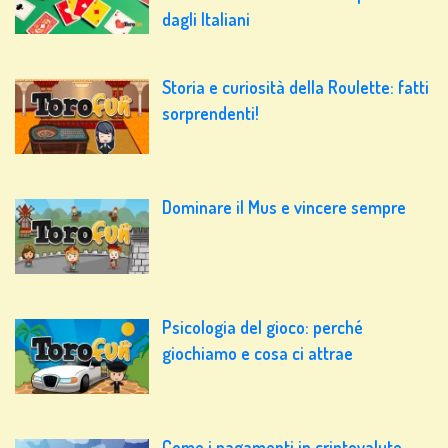
dagli Italiani
Storia e curiosità della Roulette: fatti
sorprendenti!
Dominare il Mus e vincere sempre
Psicologia del gioco: perché
giochiamo e cosa ci attrae
Come i pagamenti in criptovalute