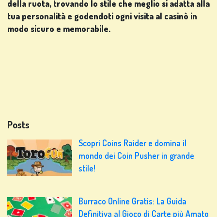
della ruota, trovando lo stile che meglio si adatta alla
tua personalità e godendoti ogni visita al casinò in
modo sicuro e memorabile.
Posts
Scopri Coins Raider e domina il
mondo dei Coin Pusher in grande
stile!
Burraco Online Gratis: La Guida
Definitiva al Gioco di Carte più Amato