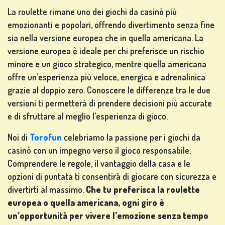
La roulette rimane uno dei giochi da casinò più
emozionanti e popolari, offrendo divertimento senza fine
sia nella versione europea che in quella americana. La
versione europea è ideale per chi preferisce un rischio
minore e un gioco strategico, mentre quella americana
offre un’esperienza più veloce, energica e adrenalinica
grazie al doppio zero. Conoscere le differenze tra le due
versioni ti permetterà di prendere decisioni più accurate
e di sfruttare al meglio l’esperienza di gioco.
Noi di
Torofun
celebriamo la passione per i giochi da
casinò con un impegno verso il gioco responsabile.
Comprendere le regole, il vantaggio della casa e le
opzioni di puntata ti consentirà di giocare con sicurezza e
divertirti al massimo.
Che tu preferisca la roulette
europea o quella americana, ogni giro è
un’opportunità per vivere l’emozione senza tempo