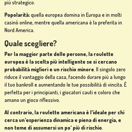
più strategico.
Popolarità:
quella europea domina in Europa e in molti
casinò online, mentre quella americana è la preferita in
Nord America.
Quale scegliere?
Per la maggior parte delle persone, la roulette
europea è la scelta più intelligente se si cercano
probabilità migliori e un rischio minore
. Il singolo zero
riduce il vantaggio della casa, facendo durare più a lungo
il tuo bankroll e aumentando le tue possibilità di vincita. È
perfetta per i principianti, i giocatori cauti e coloro che
amano un gioco riflessivo.
Al contrario, la roulette americana è l’ideale per chi
cerca un’esperienza dinamica e piena di energia, e
non teme di assumersi un po’ più di rischio
.