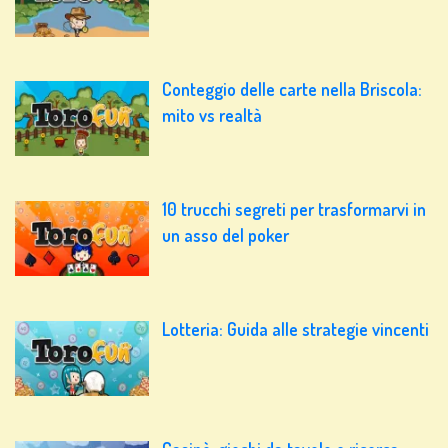
Conteggio delle carte nella Briscola:
mito vs realtà
10 trucchi segreti per trasformarvi in
un asso del poker
Lotteria: Guida alle strategie vincenti