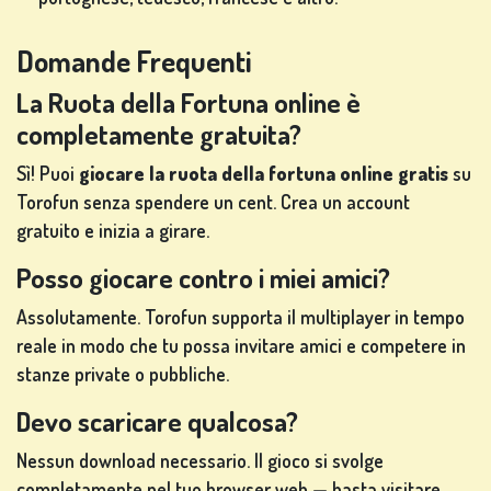
Domande Frequenti
La Ruota della Fortuna online è
completamente gratuita?
Sì! Puoi
giocare la ruota della fortuna online gratis
su
Torofun senza spendere un cent. Crea un account
gratuito e inizia a girare.
Posso giocare contro i miei amici?
Assolutamente. Torofun supporta il multiplayer in tempo
reale in modo che tu possa invitare amici e competere in
stanze private o pubbliche.
Devo scaricare qualcosa?
Nessun download necessario. Il gioco si svolge
completamente nel tuo browser web — basta visitare