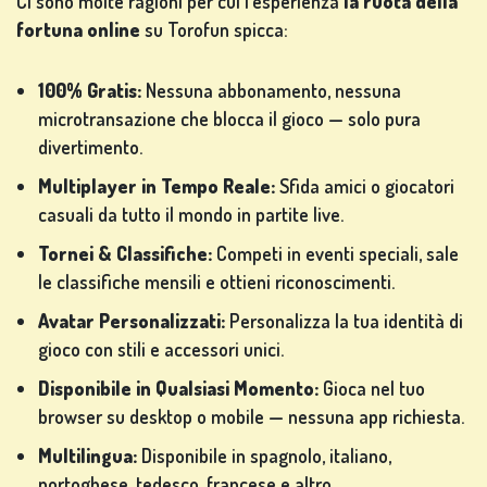
Ci sono molte ragioni per cui l’esperienza
la ruota della
fortuna online
su Torofun spicca:
100% Gratis:
Nessuna abbonamento, nessuna
microtransazione che blocca il gioco — solo pura
divertimento.
Multiplayer in Tempo Reale:
Sfida amici o giocatori
casuali da tutto il mondo in partite live.
Tornei & Classifiche:
Competi in eventi speciali, sale
le classifiche mensili e ottieni riconoscimenti.
Avatar Personalizzati:
Personalizza la tua identità di
gioco con stili e accessori unici.
Disponibile in Qualsiasi Momento:
Gioca nel tuo
browser su desktop o mobile — nessuna app richiesta.
Multilingua:
Disponibile in spagnolo, italiano,
portoghese, tedesco, francese e altro.