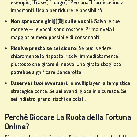
esempio, “Frase”, “Luogo”, “Persona”) fornisce indizi
importanti. Usalo per ridurre le possibilità.
Non sprecare giri前期 sulle vocali:
Salva le tue
monete — le vocali sono costose. Prima rivela il
maggior numero possibile di consonanti.
Risolve presto se sei sicuro:
Se puoi vedere
chiaramente la risposta, risolvi immediatamente
piuttosto che girare di nuovo. Una girata sbagliata
potrebbe significare Bancarotta.
Osserva i tuoi avversari:
In multiplayer, la tempistica
strategica conta. Se sei avanti, gioca in sicurezza. Se
sei indietro, prendi rischi calcolati.
Perché Giocare La Ruota della Fortuna
Online?