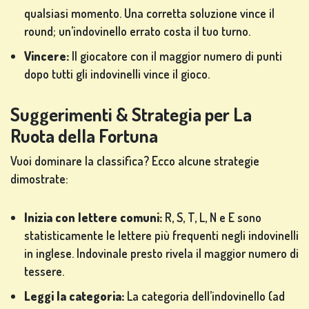
qualsiasi momento. Una corretta soluzione vince il
round; un’indovinello errato costa il tuo turno.
Vincere:
Il giocatore con il maggior numero di punti
dopo tutti gli indovinelli vince il gioco.
Suggerimenti & Strategia per La
Ruota della Fortuna
Vuoi dominare la classifica? Ecco alcune strategie
dimostrate:
Inizia con lettere comuni:
R, S, T, L, N e E sono
statisticamente le lettere più frequenti negli indovinelli
in inglese. Indovinale presto rivela il maggior numero di
tessere.
Leggi la categoria:
La categoria dell’indovinello (ad