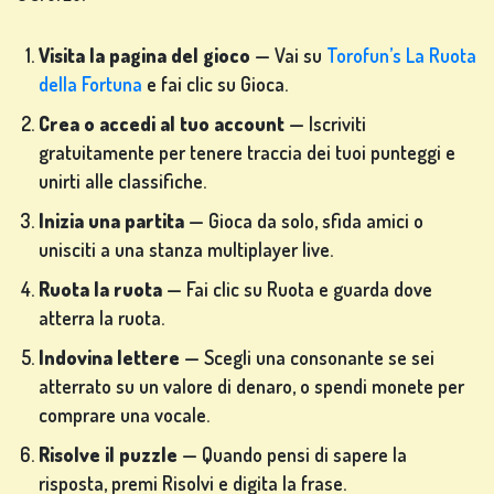
GIOCHI
DI
Visita la pagina del gioco
— Vai su
Torofun’s La Ruota
SLOT
della Fortuna
e fai clic su Gioca.
MACHI...
Crea o accedi al tuo account
— Iscriviti
na
gratuitamente per tenere traccia dei tuoi punteggi e
nti
unirti alle classifiche.
Inizia una partita
— Gioca da solo, sfida amici o
REGISTRATI
unisciti a una stanza multiplayer live.
Ruota la ruota
— Fai clic su Ruota e guarda dove
ACCEDI
atterra la ruota.
Indovina lettere
— Scegli una consonante se sei
atterrato su un valore di denaro, o spendi monete per
NEGOZIO
comprare una vocale.
Risolve il puzzle
— Quando pensi di sapere la
CLASSIFICA
risposta, premi Risolvi e digita la frase.