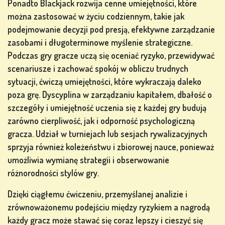
Ponadto Blackjack rozwija cenne umiejętności, które
można zastosować w życiu codziennym, takie jak
podejmowanie decyzji pod presją, efektywne zarządzanie
zasobami i długoterminowe myślenie strategiczne.
Podczas gry gracze uczą się oceniać ryzyko, przewidywać
scenariusze i zachować spokój w obliczu trudnych
sytuacji, ćwiczą umiejętności, które wykraczają daleko
poza grę. Dyscyplina w zarządzaniu kapitałem, dbałość o
szczegóły i umiejętność uczenia się z każdej gry budują
zarówno cierpliwość, jak i odporność psychologiczną
gracza. Udział w turniejach lub sesjach rywalizacyjnych
sprzyja również koleżeństwu i zbiorowej nauce, ponieważ
umożliwia wymianę strategii i obserwowanie
różnorodności stylów gry.
Dzięki ciągłemu ćwiczeniu, przemyślanej analizie i
zrównoważonemu podejściu między ryzykiem a nagrodą
każdy gracz może stawać się coraz lepszy i cieszyć się