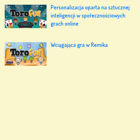
Personalizacja oparta na sztucznej
inteligencji w społecznościowych
grach online
Wciągająca gra w Remika