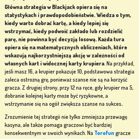
Główna strategia w Blackjack opiera się na
SIĘ
statystykach i prawdopodobieństwie. Wiedza o tym,
kiedy warto dobrać kartę, a kiedy lepiej się
SKLEP
wstrzymać, kiedy podwoić zakłado lub rozdzielić
parę, nie powinna być decyzją losową. Każda tura
opiera się na matematycznych obliczeniach, które
KLASYFIKACJA
wskazują najkorzystniejszą akcję w zależności od
własnych kart i widocznej karty krupiera
. Na przykład,
ZMIEŃ
jeśli masz 16, a krupier pokazuje 10, podstawowa strategia
JĘZYK
zaleca ostrożną grę, ponieważ szanse nie są na korzyść
gracza. Z drugiej strony, przy 12 na ręce, gdy krupier ma 5,
dobranie kolejnej karty może być ryzykowne, a
wstrzymanie się na ogół zwiększa szanse na sukces
.
Zrozumienie tej strategii nie tylko zmniejsza przewagę
kasyna, ale także pomaga graczowi być bardziej
konsekwentnym w swoich wynikach. Na
Torofun
gracze