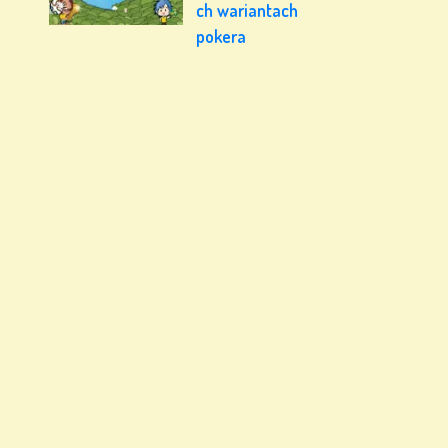
ch wariantach
pokera