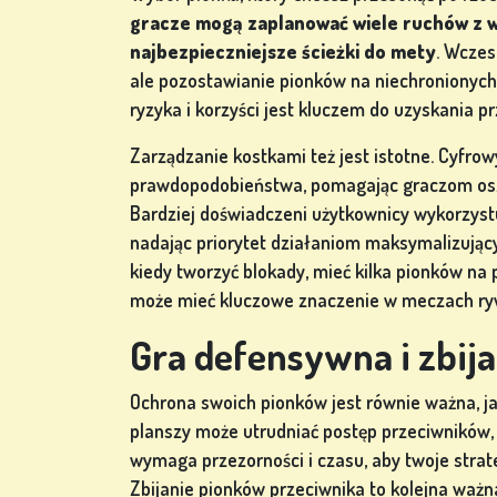
GRY W
gracze mogą zaplanować wiele ruchów z w
POKERA
najbezpieczniejsze ścieżki do mety
. Wczes
ale pozostawianie pionków na niechronionych
ryzyka i korzyści jest kluczem do uzyskania p
Zarządzanie kostkami też jest istotne. Cyfro
GRY Z
prawdopodobieństwa, pomagając graczom os
AUTOMATÓW
Bardziej doświadczeni użytkownicy wykorzyst
nadając priorytet działaniom maksymalizując
kiedy tworzyć blokady, mieć kilka pionków na
ów
może mieć kluczowe znaczenie w meczach ryw
Gra defensywna i zbija
ZAREJESTRUJ
SIĘ
Ochrona swoich pionków jest równie ważna, j
planszy może utrudniać postęp przeciwników, 
wymaga przezorności i czasu, aby twoje strat
Zbijanie pionków przeciwnika to kolejna ważn