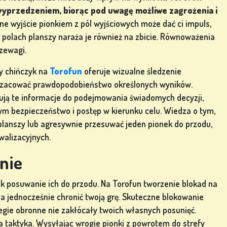
yprzedzeniem, biorąc pod uwagę możliwe zagrożenia i
ne wyjście pionkiem z pól wyjściowych może dać ci impuls,
 polach planszy naraża je również na zbicie. Równoważenia
rzewagi.
wy chińczyk na
Torofun
oferuje wizualne śledzenie
zacować prawdopodobieństwo określonych wyników.
ują te informacje do podejmowania świadomych decyzji,
ym bezpieczeństwo i postęp w kierunku celu. Wiedza o tym,
 planszy lub agresywnie przesuwać jeden pionek do przodu,
alizacyjnych.
nie
ak posuwanie ich do przodu. Na Torofun tworzenie blokad na
a jednocześnie chronić twoją grę. Skuteczne blokowanie
egie obronne nie zakłócały twoich własnych posunięć.
a taktyka. Wysyłając wrogie pionki z powrotem do strefy