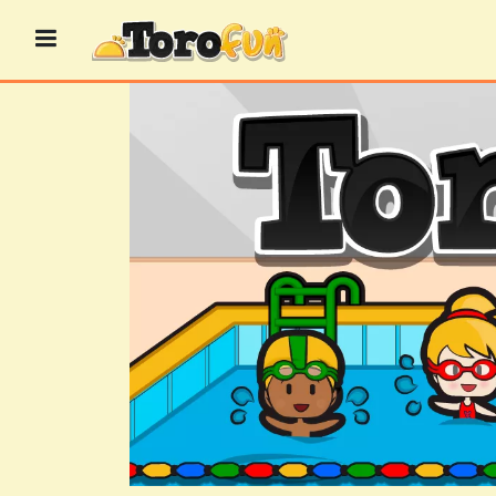
Przejdź
do
treści
GRY
BINGO
GRY
KASYNOWE
GRY
KARCIANE