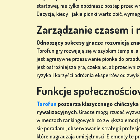
ZALOGUJ
startowej, nie tylko opóźniasz postęp przeciw
SIĘ
Decyzja, kiedy i jakie pionki warto zbić, wym
Zarządzanie czasem i 
SKLEP
Odnoszący sukcesy gracze rozumieją zna
Torofun gry rozwijają się w szybkim tempie, 
KLASYFIKACJA
jest agresywne przesuwanie pionka do przodu
jest ostrożniejsza gra, czekając, aż przeciwn
ZMIEŃ
ryzyka i korzyści odróżnia ekspertów od zwykł
JĘZYK
Funkcje społecznościo
Torofun
poszerza klasycznego chińczyka 
rywalizacyjnych
. Gracze mogą rzucać wyzwan
w meczach rankingowych, co zwiększa emocje i
się poradami, obserwowanie strategii profesj
które nagradzają umiejętności. Elementy te p