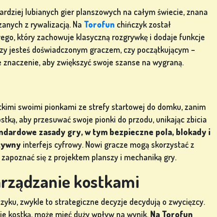
bardziej lubianych gier planszowych na całym świecie, znana
ązanych z rywalizacją. Na
Torofun
chińczyk został
go, który zachowuje klasyczną rozgrywkę i dodaje funkcje
, czy jesteś doświadczonym graczem, czy początkującym –
e znaczenie, aby zwiększyć swoje szanse na wygraną.
stkimi swoimi pionkami ze strefy startowej do domku, zanim
ostką, aby przesuwać swoje pionki do przodu, unikając zbicia
ndardowe zasady gry, w tym bezpieczne pola, blokady i
ktywny
interfejs cyfrowy. Nowi gracze mogą skorzystać z
zapoznać się z projektem planszy i mechaniką gry.
zarządzanie kostkami
zyku, zwykle to strategiczne decyzje decydują o zwycięzcy.
cie kostką, może mieć duży wpływ na wynik.
Na Torofun