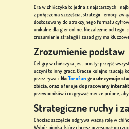
Gra w chińczyka to jedna z najstarszych i naj
z połączenia szczęścia, strategii i emocji zwi
GRY
dostosowany do atrakcyjnego formatu cyfrowe
LOTERYJNE
unikalne dla gier online. Niezależnie od tego
zrozumienie strategii i zasad gry ma kluczow
Zrozumienie podstaw
GRY
PLANSZOWE
Cel gry w chińczyka jest prosty: przejść wszy
uczyni to inny gracz. Gracze kolejno rzucają k
przez rywali.
Na
Torofun
gra utrzymuje sta
zbicia, oraz oferuje dopracowany intera
INNE
przewodników i rozgrywać mecze próbne, aby 
GRY
Strategiczne ruchy i 
Chociaż szczęście odgrywa ważną rolę w chińc
Wybór pionka, który chcesz przesunąć po rzu