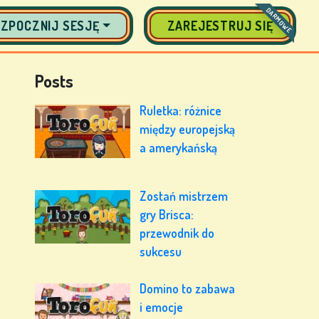
DARMOWE
ZPOCZNIJ SESJĘ
ZAREJESTRUJ SIĘ
Posts
Ruletka: różnice
między europejską
a amerykańską
Zostań mistrzem
gry Brisca:
przewodnik do
sukcesu
Domino to zabawa
i emocje