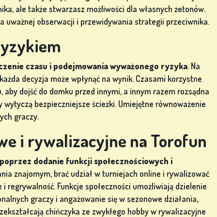
nika, ale także stwarzasz możliwości dla własnych żetonów.
aga uważnej obserwacji i przewidywania strategii przeciwnika.
ryzykiem
czenie czasu i podejmowania wyważonego ryzyka
. Na
a każda decyzja może wpłynąć na wynik. Czasami korzystne
, aby dojść do domku przed innymi, a innym razem rozsądna
icy wytyczą bezpieczniejsze ścieżki. Umiejętne równoważenie
ych graczy.
we i rywalizacyjne na Torofun
poprzez dodanie funkcji społecznościowych i
ia znajomym, brać udział w turniejach online i rywalizować
 regrywalność. Funkcje społeczności umożliwiają dzielenie
onalnych graczy i angażowanie się w sezonowe działania,
rzekształcają chińczyka ze zwykłego hobby w rywalizacyjne