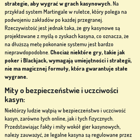
strategie, aby wygrać w grach kasynowych.
Na
POKERA
przykład system Martingale w ruletce, który polega na
podwojeniu zakładów po każdej przegranej.
Rzeczywistość jest jednak taka, że gry kasynowe są
projektowane z myślą o zyskach kasyna, co oznacza, że
na dłuższą metę pokonanie systemu jest bardzo
GRY Z
nieprawdopodobne.
Chociaż niektóre gry, takie jak
AUTOMATÓW
poker i Blackjack, wymagają umiejętności i strategii,
nie ma magicznej formuły, która gwarantuje stałe
ów
wygrane.
Mity o bezpieczeństwie i uczciwości
kasyn:
ZAREJESTRUJ
SIĘ
Niektórzy ludzie wątpią w bezpieczeństwo i uczciwość
kasyn, zarówno tych online, jak i tych fizycznych.
Przedstawiając fakty i mity wokół gier kasynowych,
należy zauważyć, że legalne kasyna są regulowane przez
ZALOGUJ