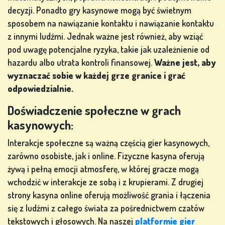
decyzji. Ponadto gry kasynowe mogą być świetnym
sposobem na nawiązanie kontaktu i nawiązanie kontaktu
z innymi ludźmi. Jednak ważne jest również, aby wziąć
pod uwagę potencjalne ryzyka, takie jak uzależnienie od
hazardu albo utrata kontroli finansowej.
Ważne jest, aby
wyznaczać sobie w każdej grze granice i grać
odpowiedzialnie.
Doświadczenie społeczne w grach
kasynowych:
Interakcje społeczne są ważną częścią gier kasynowych,
zarówno osobiste, jak i online. Fizyczne kasyna oferują
żywą i pełną emocji atmosferę, w której gracze mogą
wchodzić w interakcje ze sobą i z krupierami. Z drugiej
strony kasyna online oferują możliwość grania i łączenia
się z ludźmi z całego świata za pośrednictwem czatów
tekstowych i głosowych. Na naszej
platformie gier