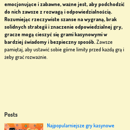
emocjonujące i zabawne, ważne jest, aby podchodzić
do nich zawsze z rozwagą i odpowiedzialnością.
Rozumiejąc rzeczywiste szanse na wygraną, brak
solidnych strategii i znaczenie odpowiedzialnej gry,
gracze mogą cieszyć się grami kasynowymi w
bardziej świadomy i bezpieczny sposób.
Zawsze
pamiętaj, aby ustawić sobie górne limity przed każdą grą i
żeby grać rozważnie.
Posts
Najpopularniejsze gry kasynowe