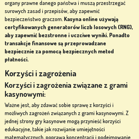
organy prawne danego państwa i muszą przestrzegać
SIĘ
surowych zasad i przepisów, aby zapewnić
bezpieczeństwo graczom.
Kasyna online używają
certyfikowanych generatorów liczb losowych (RNG),
SKLEP
aby zapewnić bezstronne i uczciwe wyniki. Ponadto
transakcje finansowe są przeprowadzane
KLASYFIKACJA
bezpiecznie za pomocą bezpiecznych metod
płatności.
ZMIEŃ
Korzyści i zagrożenia
JĘZYK
Korzyści i zagrożenia związane z grami
kasynowymi:
Ważne jest, aby zdawać sobie sprawę z korzyści i
możliwych zagrożeń związanych z grami kasynowymi. Z
jednej strony gry kasynowe mogą przynieść korzyści
edukacyjne, takie jak rozwijanie umiejętności
matematycznych, poprawa koncentracji i podejmowanie