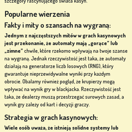
szczegóły fascynującego świata kasyn.
Popularne wierzenia
GRY
Fakty i mity o szansach na wygraną:
LOTERYJNE
Jednym z najczęstszych mitów w grach kasynowych
jest przekonanie, że automaty mają „gorące” lub
„zimne”
chwile, które rzekomo wpływają na twoje szanse
GRY
na wygraną. Jednak rzeczywistość jest taka, że automaty
PLANSZOWE
działają na generatorze liczb losowych (RNG), który
gwarantuje nieprzewidywalne wyniki przy każdym
obrocie. Obalamy również pogląd, że krupierzy mogą
INNE
wpływać na wynik gry w blackjacka. Rzeczywistość jest
GRY
taka, że dealerzy muszą przestrzegać surowych zasad, a
wynik gry zależy od kart i decyzji graczy.
Strategia w grach kasynowych:
Wiele osób uważa, że istnieją solidne systemy lub
GRY W