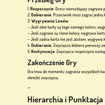
1.
Rozpoczęcie
: Gracz nierozdający zagrywa 
2.
Dobieranie
: Przeciwnik musi zagrać jedną
3.
Wygrywanie Lewów
:
– Jeśli obie karty są tego samego koloru, wyg
– Jeśli zagrane są różne kolory, wygrywa kar
– Jeśli żadna karta nie jest atutem, wygrywa
4.
Dobieranie
: Zwycięzca dobiera pierwszy z
5.
Kontynuacja
: Zwycięzca rozpoczyna nastę
Zakończenie Gry
Gra trwa do momentu zagrania wszystkich kart
określić zwycięzcę.
—
Hierarchia i Punktacja