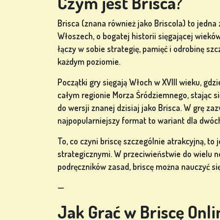
Czym jest Brisca?
GRY W
POKERA
Brisca (znana również jako Briscola) to jedna 
Włoszech, o bogatej historii sięgającej wieków
łączy w sobie strategię, pamięć i odrobinę sz
każdym poziomie.
GRY Z
Początki gry sięgają Włoch w XVIII wieku, gdz
AUTOMATÓW
całym regionie Morza Śródziemnego, stając s
do wersji znanej dzisiaj jako Brisca. W grę z
najpopularniejszy format to wariant dla dwóc
ów
To, co czyni briscę szczególnie atrakcyjną, t
strategicznymi. W przeciwieństwie do wielu
ZAREJESTRUJ
podręczników zasad, briscę można nauczyć się 
SIĘ
—
Jak Grać w Briscę Onl