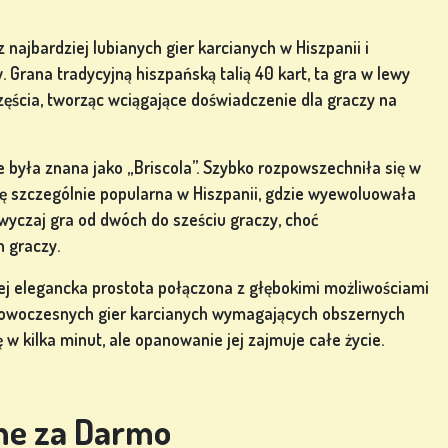
z najbardziej lubianych gier karcianych w Hiszpanii i
. Grana tradycyjną hiszpańską talią 40 kart, ta gra w lewy
częścia, tworząc wciągające doświadczenie dla graczy na
ie była znana jako „Briscola”. Szybko rozpowszechniła się w
ię szczególnie popularna w Hiszpanii, gdzie wyewoluowała
azwyczaj gra od dwóch do sześciu graczy, choć
h graczy.
o jej elegancka prostota połączona z głębokimi możliwościami
 nowoczesnych gier karcianych wymagających obszernych
w kilka minut, ale opanowanie jej zajmuje całe życie.
ine za Darmo