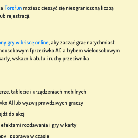
Na
Torofun
możesz cieszyć się nieograniczoną liczbą
b rejestracji.
ony gry w briscę online
, aby zacząć grać natychmiast
dnoosobowym (przeciwko AI) a trybem wieloosobowym
 karty, wskaźnik atutu i ruchy przeciwnika
erze, tablecie i urządzeniach mobilnych
iwko AI lub wyzwij prawdziwych graczy
ejdź do akcji
i efektami rozdawania i gry w karty
ępy i poprawę w czasie