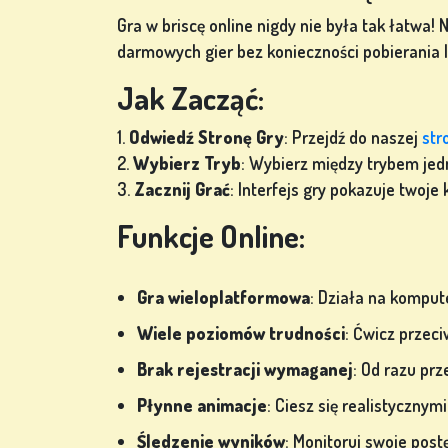
ZALOGUJ
Gra w briscę online nigdy nie była tak łatwa! 
SIĘ
darmowych gier bez konieczności pobierania lu
Jak Zacząć:
SKLEP
1.
Odwiedź Stronę Gry
: Przejdź do naszej
str
2.
Wybierz Tryb
: Wybierz między trybem je
KLASYFIKACJA
3.
Zacznij Grać
: Interfejs gry pokazuje twoje
ZMIEŃ
Funkcje Online:
JĘZYK
Gra wieloplatformowa
: Działa na komput
Wiele poziomów trudności
: Ćwicz przec
Brak rejestracji wymaganej
: Od razu prz
Płynne animacje
: Ciesz się realistycznym
Śledzenie wyników
: Monitoruj swoje post