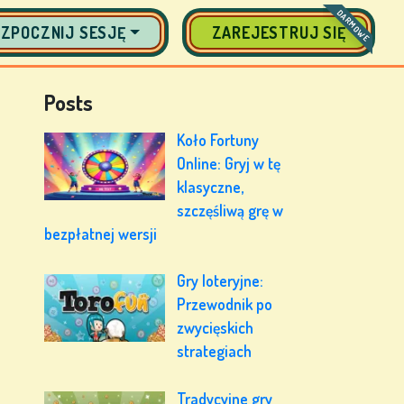
DARMOWE
ZPOCZNIJ SESJĘ
ZAREJESTRUJ SIĘ
Posts
Koło Fortuny
Online: Gryj w tę
klasyczne,
szczęśliwą grę w
bezpłatnej wersji
Gry loteryjne:
Przewodnik po
zwycięskich
strategiach
Tradycyjne gry