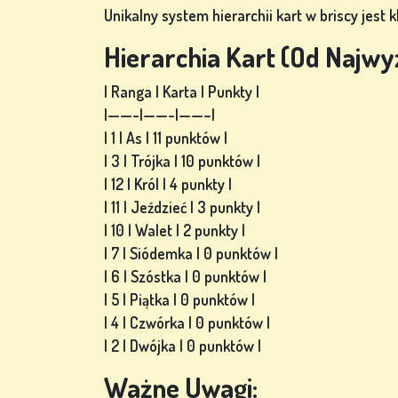
Unikalny system hierarchii kart w briscy jest 
Hierarchia Kart (Od Najwyż
| Ranga | Karta | Punkty |
|——-|——-|——–|
| 1 | As | 11 punktów |
| 3 | Trójka | 10 punktów |
| 12 | Król | 4 punkty |
| 11 | Jeździeć | 3 punkty |
| 10 | Walet | 2 punkty |
| 7 | Siódemka | 0 punktów |
| 6 | Szóstka | 0 punktów |
| 5 | Piątka | 0 punktów |
| 4 | Czwórka | 0 punktów |
| 2 | Dwójka | 0 punktów |
Ważne Uwagi: