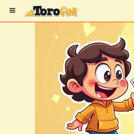
Przejdź
do
treści
GRY
BINGO
GRY
KASYNOWE
GRY
KARCIANE