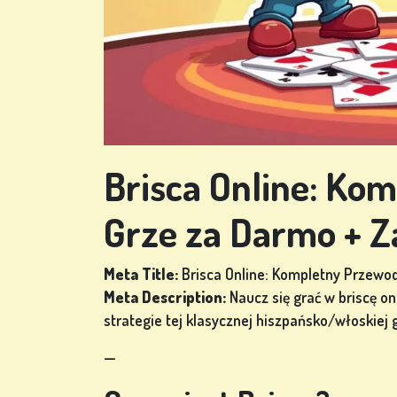
GRY
LOTERYJNE
GRY
Brisca Online: Ko
PLANSZOWE
Grze za Darmo + Za
Meta Title:
Brisca Online: Kompletny Przewodn
INNE
Meta Description:
Naucz się grać w briscę on
GRY
strategie tej klasycznej hiszpańsko/włoskiej g
—