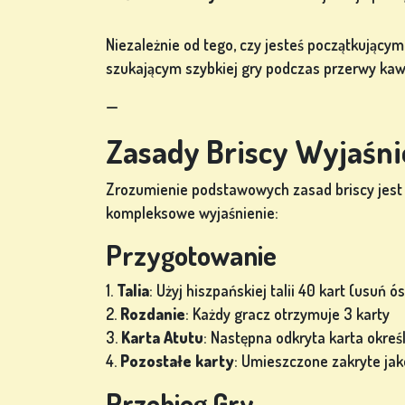
Niezależnie od tego, czy jesteś początkując
szukającym szybkiej gry podczas przerwy kawo
—
Zasady Briscy Wyjaśn
Zrozumienie podstawowych zasad briscy jest 
kompleksowe wyjaśnienie:
Przygotowanie
1.
Talia
: Użyj hiszpańskiej talii 40 kart (usuń ó
2.
Rozdanie
: Każdy gracz otrzymuje 3 karty
3.
Karta Atutu
: Następna odkryta karta okreś
4.
Pozostałe karty
: Umieszczone zakryte jak
Przebieg Gry