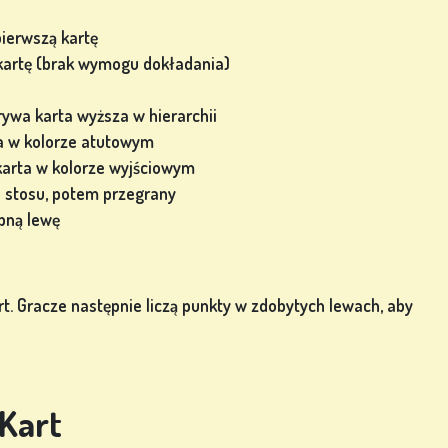
pierwszą kartę
 kartę (brak wymogu dokładania)
rywa karta wyższa w hierarchii
ta w kolorze atutowym
 karta w kolorze wyjściowym
e stosu, potem przegrany
pną lewę
. Gracze następnie liczą punkty w zdobytych lewach, aby
 Kart