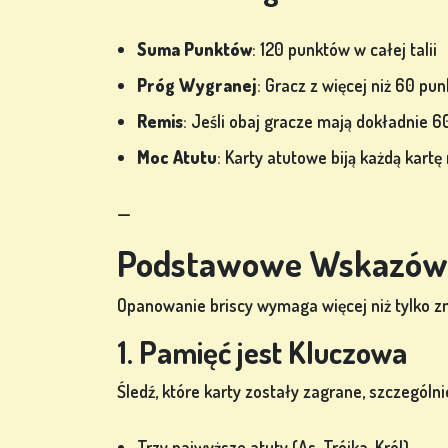
Suma Punktów
: 120 punktów w całej talii
Próg Wygranej
: Gracz z więcej niż 60 p
Remis
: Jeśli obaj gracze mają dokładnie 
Moc Atutu
: Karty atutowe biją każdą kartę
—
Podstawowe Wskazówk
Opanowanie briscy wymaga więcej niż tylko z
1. Pamięć jest Kluczowa
Śledź, które karty zostały zagrane, szczególni
Trzy najwyższe atuty (As, Trójka, Król)