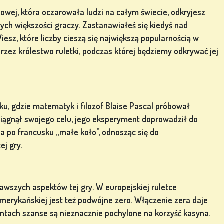
nowej, która oczarowała ludzi na całym świecie, odkryjesz
nych większości graczy. Zastanawiałeś się kiedyś nad
esz, które liczby cieszą się największą popularnością w
przez królestwo ruletki, podczas której będziemy odkrywać jej
ku, gdzie matematyk i filozof Blaise Pascal próbował
siągnął swojego celu, jego eksperyment doprowadził do
za po francusku „małe koło”, odnosząc się do
ej gry.
kawszych aspektów tej gry. W europejskiej ruletce
merykańskiej jest też podwójne zero. Włączenie zera daje
ntach szanse są nieznacznie pochylone na korzyść kasyna.