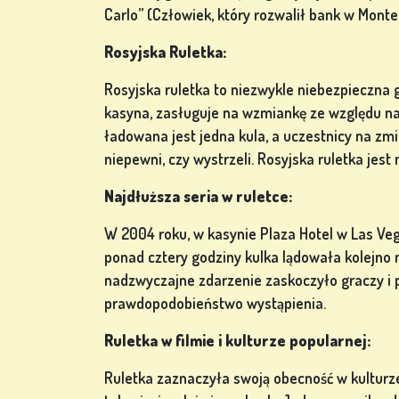
ZALOGUJ
Carlo” (Człowiek, który rozwalił bank w Monte 
SIĘ
Rosyjska Ruletka:
Rosyjska ruletka to niezwykle niebezpieczna g
SKLEP
kasyna, zasługuje na wzmiankę ze względu na
ładowana jest jedna kula, a uczestnicy na zmi
KLASYFIKACJA
niepewni, czy wystrzeli. Rosyjska ruletka jest
Najdłuższa seria w ruletce:
ZMIEŃ
JĘZYK
W 2004 roku, w kasynie Plaza Hotel w Las Veg
ponad cztery godziny kulka lądowała kolejno 
nadzwyczajne zdarzenie zaskoczyło graczy i 
prawdopodobieństwo wystąpienia.
Ruletka w filmie i kulturze popularnej:
Ruletka zaznaczyła swoją obecność w kulturze