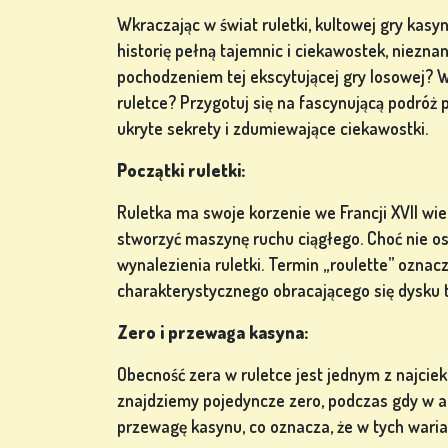
Wkraczając w świat ruletki, kultowej gry kasy
historię pełną tajemnic i ciekawostek, niezna
GRY
pochodzeniem tej ekscytującej gry losowej? Wi
LOTERYJNE
ruletce? Przygotuj się na fascynującą podróż 
ukryte sekrety i zdumiewające ciekawostki.
Początki ruletki:
GRY
Ruletka ma swoje korzenie we Francji XVII wie
PLANSZOWE
stworzyć maszynę ruchu ciągłego. Choć nie o
wynalezienia ruletki. Termin „roulette” oznac
charakterystycznego obracającego się dysku t
INNE
Zero i przewaga kasyna:
GRY
Obecność zera w ruletce jest jednym z najcie
znajdziemy pojedyncze zero, podczas gdy w a
przewagę kasynu, co oznacza, że w tych waria