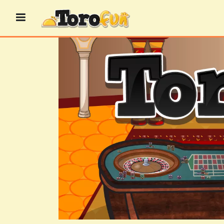
Przejdź
do
treści
GRY
BINGO
GRY
KASYNOWE
GRY
KARCIANE