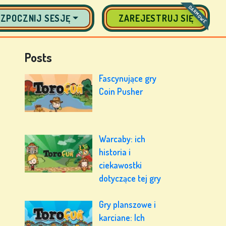
DARMOWE
ZPOCZNIJ SESJĘ
ZAREJESTRUJ SIĘ
Posts
Fascynujące gry
Coin Pusher
Warcaby: ich
historia i
ciekawostki
dotyczące tej gry
Gry planszowe i
karciane: Ich