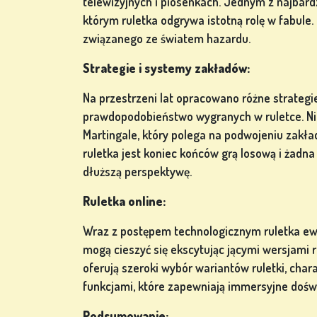
telewizyjnych i piosenkach. Jednym z najbardz
którym ruletka odgrywa istotną rolę w fabule
związanego ze światem hazardu.
Strategie i systemy zakładów:
Na przestrzeni lat opracowano różne strategi
prawdopodobieństwo wygranych w ruletce. Nie
Martingale, który polega na podwojeniu zakła
ruletka jest koniec końców grą losową i żad
dłuższą perspektywę.
Ruletka online:
Wraz z postępem technologicznym ruletka ewo
mogą cieszyć się ekscytując jącymi wersjami r
oferują szeroki wybór wariantów ruletki, chara
funkcjami, które zapewniają immersyjne dośw
Podsumowanie: