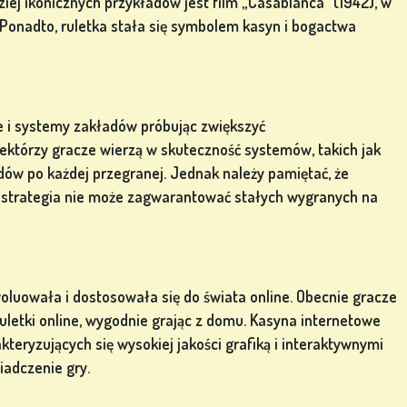
iej ikonicznych przykładów jest film „Casablanca” (1942), w
. Ponadto, ruletka stała się symbolem kasyn i bogactwa
e i systemy zakładów próbując zwiększyć
którzy gracze wierzą w skuteczność systemów, takich jak
dów po każdej przegranej. Jednak należy pamiętać, że
na strategia nie może zagwarantować stałych wygranych na
luowała i dostosowała się do świata online. Obecnie gracze
uletki online, wygodnie grając z domu. Kasyna internetowe
kteryzujących się wysokiej jakości grafiką i interaktywnymi
iadczenie gry.