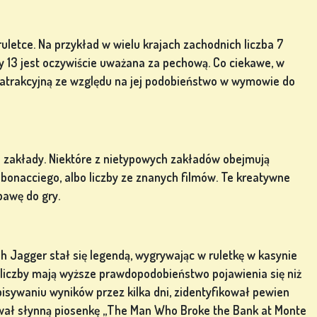
uletce. Na przykład w wielu krajach zachodnich liczba 7
dy 13 jest oczywiście uważana za pechową. Co ciekawe, w
 atrakcyjną ze względu na jej podobieństwo w wymowie do
ie zakłady. Niektóre z nietypowych zakładów obejmują
ibonacciego, albo liczby ze znanych filmów. Te kreatywne
awę do gry.
ph Jagger stał się legendą, wygrywając w ruletkę w kasynie
 liczby mają wyższe prawdopodobieństwo pojawienia się niż
pisywaniu wyników przez kilka dni, zidentyfikował pewien
ował słynną piosenkę „The Man Who Broke the Bank at Monte