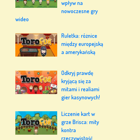
wpływ na
nowoczesne gry
wideo
Ruletka: różnice
między europejską
a amerykańską
Odkryj prawdę
kryjącą się za
mitami i realiami
gier kasynowych!
Liczenie kart w
grze Brisca: mity
kontra
rzeczywistość