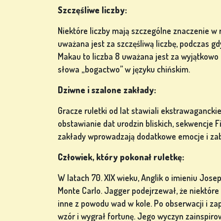
GRY W
Szczęśliwe liczby:
POKERA
Niektóre liczby mają szczególne znaczenie w r
uważana jest za szczęśliwą liczbę, podczas g
Makau to liczba 8 uważana jest za wyjątkowo
słowa „bogactwo” w języku chińskim.
GRY Z
Dziwne i szalone zakłady:
AUTOMATÓW
Gracze ruletki od lat stawiali ekstrawaganck
ów
obstawianie dat urodzin bliskich, sekwencje F
zakłady wprowadzają dodatkowe emocje i zab
Człowiek, który pokonał ruletkę:
ZAREJESTRUJ
W latach 70. XIX wieku, Anglik o imieniu Jose
SIĘ
Monte Carlo. Jagger podejrzewał, że niektóre
inne z powodu wad w kole. Po obserwacji i za
wzór i wygrał fortunę. Jego wyczyn zainspir